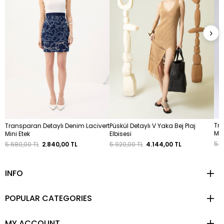
›
Tra
Transparan Detaylı Denim Lacivert
Püskül Detaylı V Yaka Bej Plaj
Min
Mini Etek
Elbisesi
5.6
5.680,00 TL
2.840,00 TL
5.920,00 TL
4.144,00 TL
INFO
POPULAR CATEGORIES
MY ACCOUNT