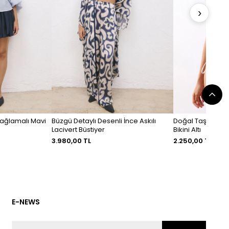
›
Bağlamalı Mavi
Büzgü Detaylı Desenli İnce Askılı
Doğal Taş Detaylı
Lacivert Büstiyer
Bikini Altı
3.980,00 TL
2.250,00 TL
E-NEWS