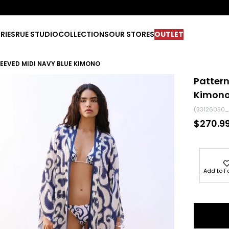
RIES
RUE STUDIO
COLLECTIONS
OUR STORES
OUTLET
EEVED MIDI NAVY BLUE KIMONO
Pattern
Kimon
(33126050_
$270.9
Add to F