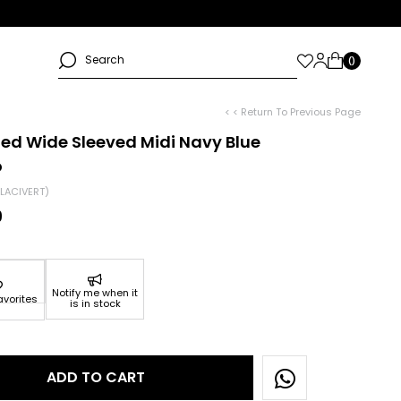
< < Return To Previous Page
ed Wide Sleeved Midi Navy Blue
o
LACIVERT)
9
Notify me when it
avorites
is in stock