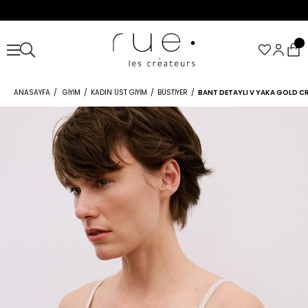
ANASAYFA
GIYIM
KADIN ÜST GIYIM
BÜSTIYER
BANT DETAYLI V YAKA GOLD C