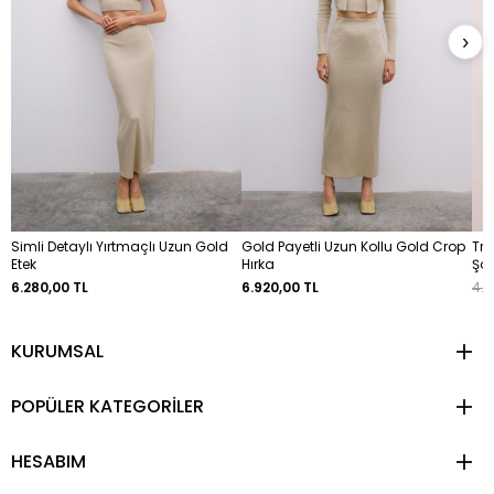
›
Simli Detaylı Yırtmaçlı Uzun Gold
Gold Payetli Uzun Kollu Gold Crop
Tro
Etek
Hırka
Şor
6.280,00 TL
6.920,00 TL
4.4
KURUMSAL
POPÜLER KATEGORİLER
HESABIM