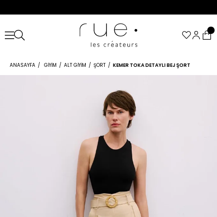
ANASAYFA
GIYIM
ALT GIYIM
ŞORT
KEMER TOKA DETAYLI BEJ ŞORT