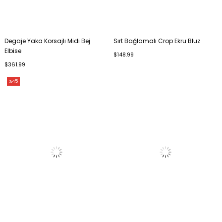
Degaje Yaka Korsajlı Midi Bej
Sırt Bağlamalı Crop Ekru Bluz
Elbise
$148.99
$361.99
%45