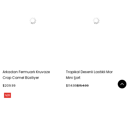
Arkadan Fermuarlı Kruvaze
Tropikal Desenli Lastikli Mor
Crop Camel Büstiyer
Mini Şort
$209.99
$114.99
$154.99
%28