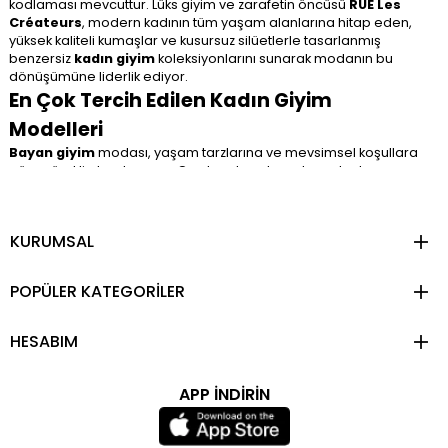
kodlaması mevcuttur. Lüks giyim ve zarafetin öncüsü
RUE Les
Créateurs
, modern kadının tüm yaşam alanlarına hitap eden,
yüksek kaliteli kumaşlar ve kusursuz silüetlerle tasarlanmış
benzersiz
kadın giyim
koleksiyonlarını sunarak modanın bu
dönüşümüne liderlik ediyor.
En Çok Tercih Edilen Kadın Giyim
Modelleri
Bayan giyim
modası, yaşam tarzlarına ve mevsimsel koşullara
göre sürekli olarak ayrışır. Gardıropların temel yapı taşlarını
oluşturan bu alt kategoriler, kadınların ihtiyaç duyduğu şıklık ve
konfor dengesini sağlar.
KURUMSAL
Kadın Üst Giyim
POPÜLER KATEGORİLER
Kadın üst giyim, kombinlerin odak noktasıdır ve anında stil
değişikliği yapma gücüne sahiptir. Bluzlar, gömlekler, tişörtler,
trikolar ve tunikler bu kategorinin temelini oluşturur. Üst giyimde
HESABIM
sezonluk trendler, kol ve yaka kesimleriyle kendini gösterir.
Örneğin; hacimli omuz detayları veya saten dokulu gömlekler,
sade bir jean pantolonu dahi sofistike bir görünüme taşıyabilir.
APP İNDİRİN
Doğru
kadın üst giyim
parçası, sadece kombini değil, aynı
zamanda yüz şeklini ve ten rengini mükemmel bir şekilde öne
çıkararak kişinin en iyi özelliklerini vurgular.