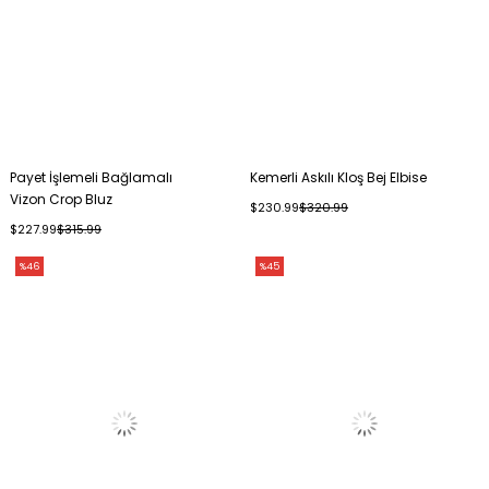
Payet İşlemeli Bağlamalı
Kemerli Askılı Kloş Bej Elbise
Vizon Crop Bluz
$230.99
$320.99
$227.99
$315.99
%46
%45