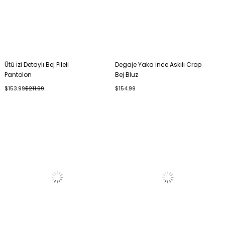
Ütü İzi Detaylı Bej Pileli
Degaje Yaka İnce Askılı Crop
Pantolon
Bej Bluz
$153.99
$211.99
$154.99