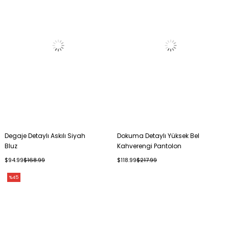
Degaje Detaylı Askılı Siyah
Dokuma Detaylı Yüksek Bel
Bluz
Kahverengi Pantolon
$94.99
$168.99
$118.99
$217.99
%45