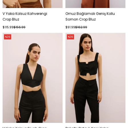
V Yaka Kolsuz Kahverengi
Omuz Bağlamalı Geniş Kollu
Crop Bluz
Somon Crop Bluz
$115.99
$156.99
$91.99
$162.99
%26
%26