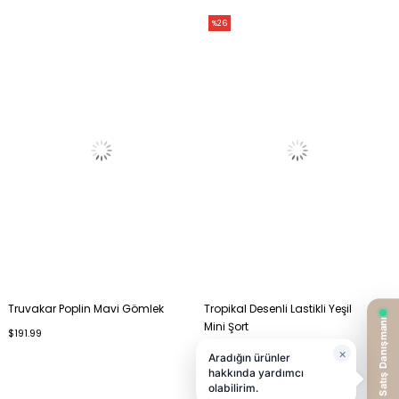
%26
Truvakar Poplin Mavi Gömlek
Tropikal Desenli Lastikli Yeşil
Mini Şort
$191.99
$114.99
$154.99