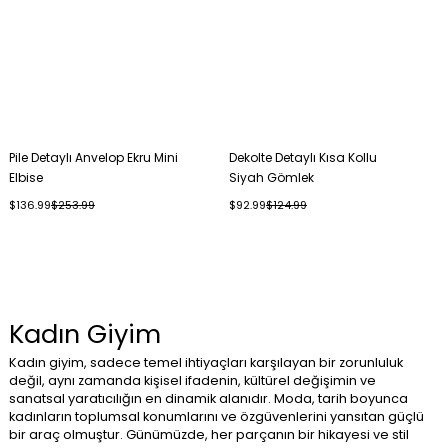
Pile Detaylı Anvelop Ekru Mini
Dekolte Detaylı Kısa Kollu
Elbise
Siyah Gömlek
$136.99
$253.99
$92.99
$124.99
Kadın Giyim
Kadın giyim, sadece temel ihtiyaçları karşılayan bir zorunluluk
değil, aynı zamanda kişisel ifadenin, kültürel değişimin ve
sanatsal yaratıcılığın en dinamik alanıdır. Moda, tarih boyunca
kadınların toplumsal konumlarını ve özgüvenlerini yansıtan güçlü
bir araç olmuştur. Günümüzde, her parçanın bir hikayesi ve stil