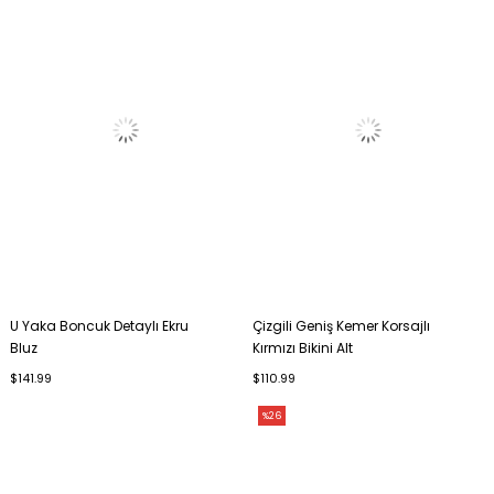
U Yaka Boncuk Detaylı Ekru
Çizgili Geniş Kemer Korsajlı
Bluz
Kırmızı Bikini Alt
$141.99
$110.99
%26