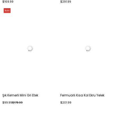
$169.99
$291.99
%44
Şık Kemerli Mini Gri Etek
Fermuarlı Kısa Kol Ekru Yelek
$99.99
$178.99
$201.99