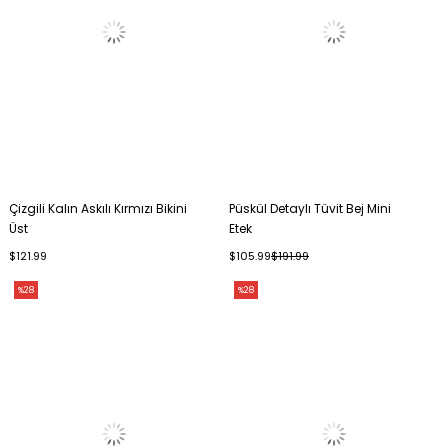
Çizgili Kalın Askılı Kırmızı Bikini
Püskül Detaylı Tüvit Bej Mini
Üst
Etek
$121.99
$105.99
$191.99
%28
%28