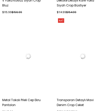
V Yaka Kolsuz Siyah Crop
Dekolte Detaylı Kare Yaka
Bluz
Siyah Crop Büstiyer
$115.99
$156.99
$114.99
$154.99
%47
Metal Tokalı Pileli Cep Ekru
Transparan Detaylı Mavi
Pantolon
Denim Crop Ceket