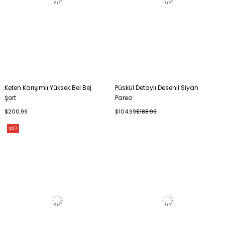
Keten Karışımlı Yüksek Bel Bej
Püskül Detaylı Desenli Siyah
Şort
Pareo
$200.99
$104.99
$188.99
%27