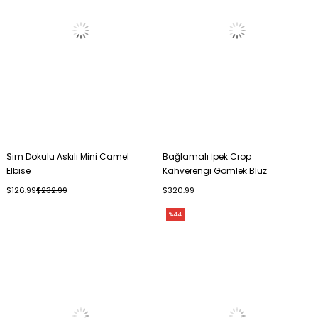
Sim Dokulu Askılı Mini Camel
Bağlamalı İpek Crop
Elbise
Kahverengi Gömlek Bluz
$126.99
$232.99
$320.99
%44