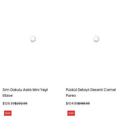
Sim Dokulu Askılı Mini Yeşil
Püskül Detaylı Desenli Camel
Elbise
Pareo
$126.99
$232.99
$104.99
$188.99
%44
%45