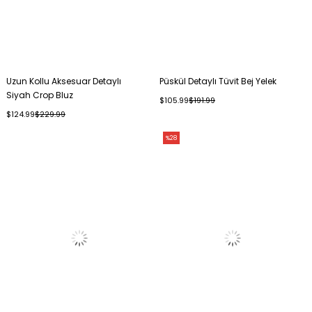
Uzun Kollu Aksesuar Detaylı
Püskül Detaylı Tüvit Bej Yelek
Siyah Crop Bluz
$105.99
$191.99
$124.99
$229.99
%28