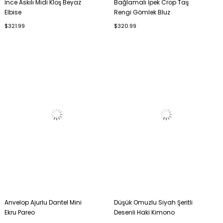
İnce Askılı Midi Kloş Beyaz
Bağlamalı İpek Crop Taş
Elbise
Rengi Gömlek Bluz
$321.99
$320.99
Anvelop Ajurlu Dantel Mini
Düşük Omuzlu Siyah Şeritli
Ekru Pareo
Desenli Haki Kimono