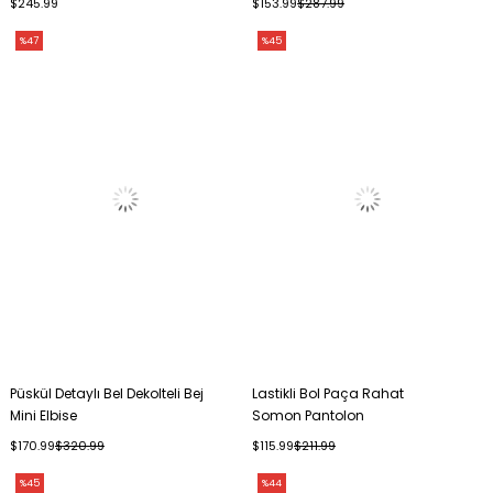
$245.99
$153.99
$287.99
%47
%45
Püskül Detaylı Bel Dekolteli Bej
Lastikli Bol Paça Rahat
Mini Elbise
Somon Pantolon
$170.99
$320.99
$115.99
$211.99
%45
%44