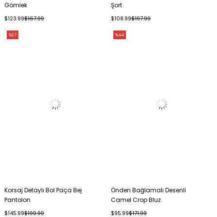
Gömlek
Şort
$123.99
$167.99
$108.99
$197.99
%27
%44
Korsaj Detaylı Bol Paça Bej
Önden Bağlamalı Desenli
Pantolon
Camel Crop Bluz
$145.99
$199.99
$95.99
$171.99