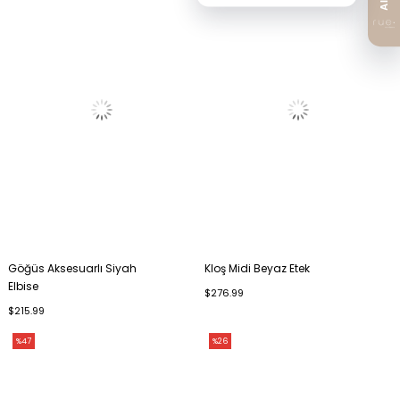
Göğüs Aksesuarlı Siyah
Kloş Midi Beyaz Etek
Elbise
$276.99
$215.99
%47
%26