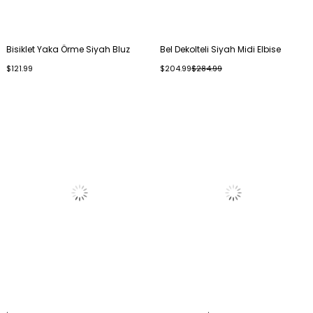
Bisiklet Yaka Örme Siyah Bluz
Bel Dekolteli Siyah Midi Elbise
$121.99
$204.99
$284.99