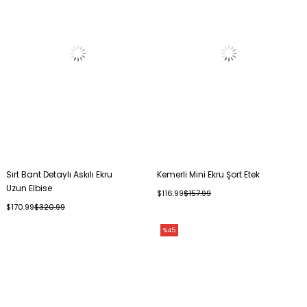
Sırt Bant Detaylı Askılı Ekru
Kemerli Mini Ekru Şort Etek
Uzun Elbise
$116.99
$157.99
$170.99
$320.99
%45