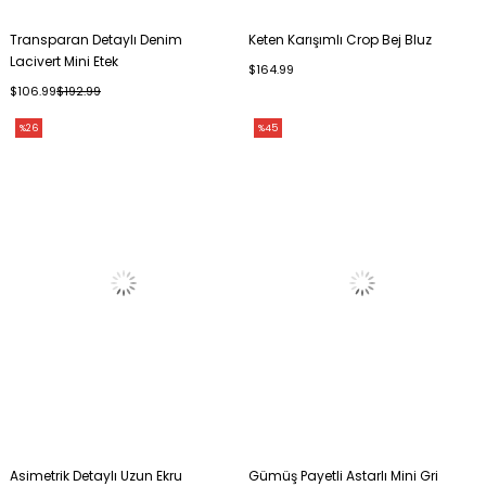
Transparan Detaylı Denim
Keten Karışımlı Crop Bej Bluz
Lacivert Mini Etek
$164.99
$106.99
$192.99
%26
%45
Asimetrik Detaylı Uzun Ekru
Gümüş Payetli Astarlı Mini Gri