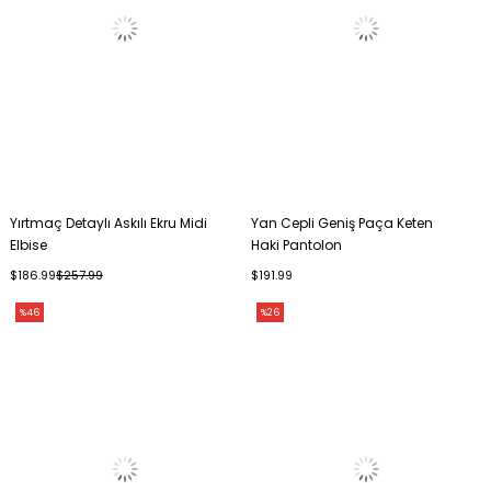
Yırtmaç Detaylı Askılı Ekru Midi
Yan Cepli Geniş Paça Keten
Elbise
Haki Pantolon
$186.99
$257.99
$191.99
%46
%26