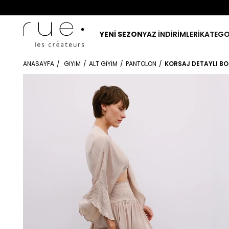
YENİ SEZON
YAZ İNDİRİMLERİ
KATEGO
ANASAYFA
GIYIM
ALT GIYIM
PANTOLON
KORSAJ DETAYLI B