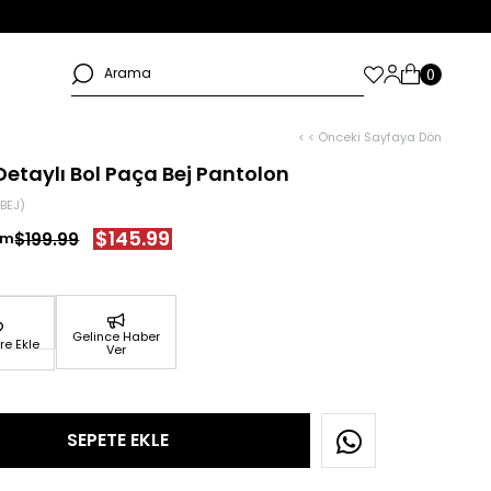
< < Önceki Sayfaya Dön
Detaylı Bol Paça Bej Pantolon
BEJ)
$145.99
$199.99
Gelince Haber
re Ekle
Ver