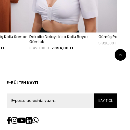
iş Kollu Somon
Dekolte Detaylı Kısa Kollu Beyaz
Gümüş Payetli Ast
Gömlek
5.820,00 TL
2.910
 TL
3.420,00 TL
2.394,00 TL
E-BÜLTEN KAYIT
KAYIT OL