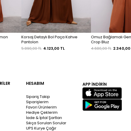
Somon
Korsaj Detaylı Bol Paça Kahve
Omuz Bağlamalı Gen
Pantolon
Crop Bluz
5.890,00 TL
4.123,00 TL
4.680,00 TL
2.340,00
RİLER
HESABIM
APP İNDİRİN
Sipariş Takip
Siparişlerim
Favori Ürünlerim
Hediye Çeklerim
İade & İptal Şartları
Sıkça Sorulan Sorular
UPS Kurye Çağır