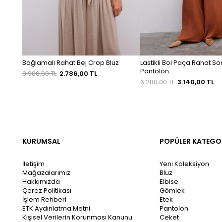
Bağlamalı Rahat Bej Crop Bluz
Lastikli Bol Paça Rahat 
Pantolon
3.980,00 TL
2.786,00 TL
6.280,00 TL
3.140,00 TL
KURUMSAL
POPÜLER KATEGO
İletişim
Yeni Koleksiyon
Mağazalarımız
Bluz
Hakkımızda
Elbise
Çerez Politikası
Gömlek
İşlem Rehberi
Etek
ETK Aydınlatma Metni
Pantolon
Kişisel Verilerin Korunması Kanunu
Ceket