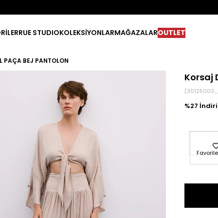
RİLER
RUE STUDIO
KOLEKSİYONLAR
MAĞAZALAR
OUTLET
OL PAÇA BEJ PANTOLON
Korsaj 
(30125003_
27
Favorile