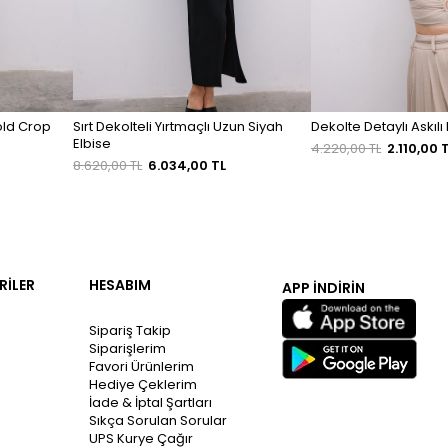
old Crop
Sırt Dekolteli Yırtmaçlı Uzun Siyah
D
Elbise
4.220,00 TL
2.110,00 
8.620,00 TL
6.034,00 TL
RİLER
HESABIM
APP İNDİRİN
Sipariş Takip
Siparişlerim
Favori Ürünlerim
Hediye Çeklerim
İade & İptal Şartları
Sıkça Sorulan Sorular
UPS Kurye Çağır