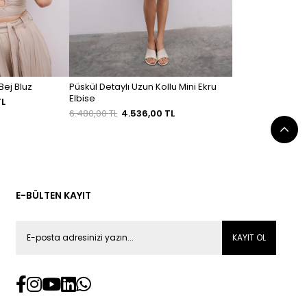
ekolte Detaylı Askılı Bej Bluz
Püskül Detaylı Uzun Kollu Mini Ekru
Elbise
TL
6.480,00 TL
4.536,00 TL
E-BÜLTEN KAYIT
KAYIT OL