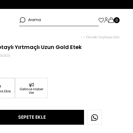
< < Önceki Sayfaya Dön
etaylı Yırtmaçlı Uzun Gold Etek
_GOLD)
Gelince Haber
re Ekle
Ver