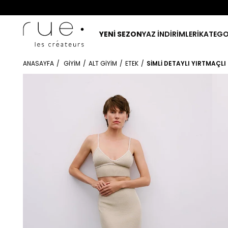
YENİ SEZON
YAZ İNDİRİMLERİ
KATEGO
ANASAYFA
GIYIM
ALT GIYIM
ETEK
SIMLI DETAYLI YIRTMAÇL