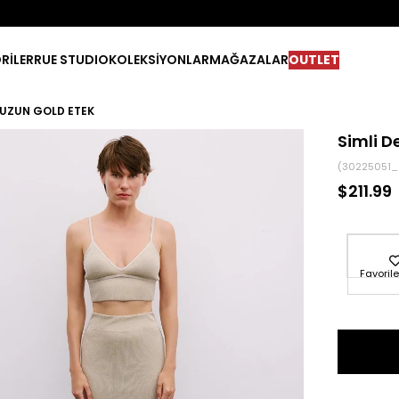
RİLER
RUE STUDIO
KOLEKSİYONLAR
MAĞAZALAR
OUTLET
I UZUN GOLD ETEK
Simli D
(30225051
$211.99
Favorile