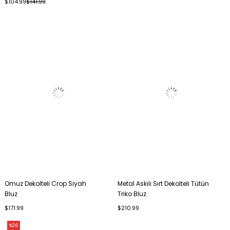
$104.99
$141.99
Omuz Dekolteli Crop Siyah
Metal Askılı Sırt Dekolteli Tütün
Bluz
Triko Bluz
$171.99
$210.99
%26