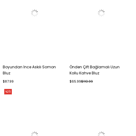
Boyundan İnce Askılı Somon
Önden Çift Bağlamalı Uzun
Bluz
Kollu Kahve Bluz
$87.99
$65.99
$110.99
%25