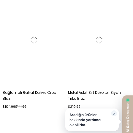
Bağlamalı Rahat Kahve Crop
Metal Askılı Sırt Dekolteli Siyah
Bluz
Triko Bluz
$104.99
$141.99
$210.99
%41