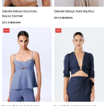
Dekolte Detaylı Kısa Kollu
Dekolte Detaylı Askılı Bej Bluz
Beyaz Gömlek
$84.99
$148.99
$92.99
$124.99
%44
%25