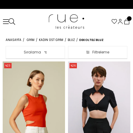
ANASAYFA
GIYIM
KADIN ÜST GIYIM
BLUZ
DEKOLTELI BLUZ
Sıralama
Filtreleme
%23
%26