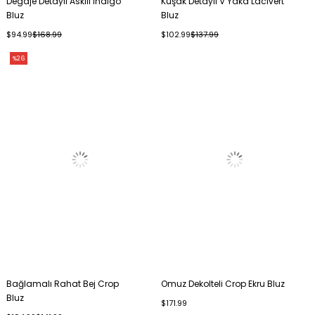
Degaje Detaylı Askılı İndigo
Kuşak Detaylı V Yaka Lacivert
Bluz
Bluz
$94.99
$168.99
$102.99
$137.99
%26
Bağlamalı Rahat Bej Crop
Omuz Dekolteli Crop Ekru Bluz
Bluz
$171.99