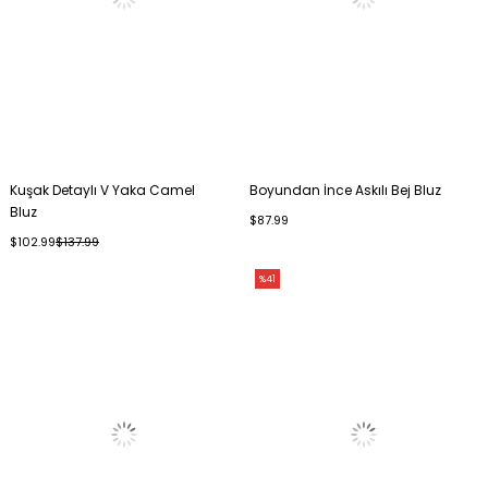
Kuşak Detaylı V Yaka Camel
Boyundan İnce Askılı Bej Bluz
Bluz
$87.99
$102.99
$137.99
%41