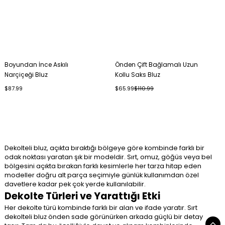
Boyundan İnce Askılı
Önden Çift Bağlamalı Uzun
Narçiçeği Bluz
Kollu Saks Bluz
$87.99
$65.99
$110.99
Dekolteli bluz, açıkta bıraktığı bölgeye göre kombinde farklı bir
odak noktası yaratan şık bir modeldir. Sırt, omuz, göğüs veya bel
bölgesini açıkta bırakan farklı kesimlerle her tarza hitap eden
modeller doğru alt parça seçimiyle günlük kullanımdan özel
davetlere kadar pek çok yerde kullanılabilir.
Dekolte Türleri ve Yarattığı Etki
Her dekolte türü kombinde farklı bir alan ve ifade yaratır. Sırt
dekolteli bluz önden sade görünürken arkada güçlü bir detay