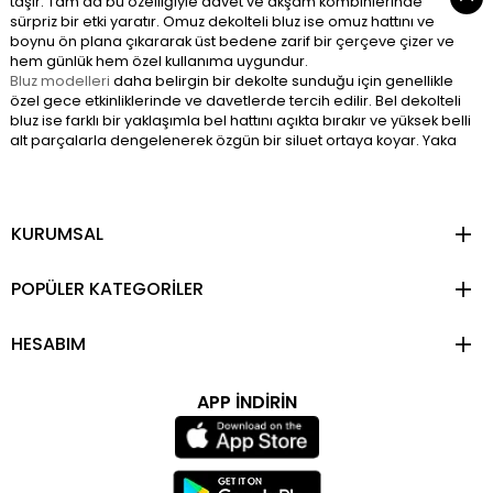
taşır. Tam da bu özelliğiyle davet ve akşam kombinlerinde
sürpriz bir etki yaratır. Omuz dekolteli bluz ise omuz hattını ve
boynu ön plana çıkararak üst bedene zarif bir çerçeve çizer ve
hem günlük hem özel kullanıma uygundur.
Bluz modelleri
daha belirgin bir dekolte sunduğu için genellikle
özel gece etkinliklerinde ve davetlerde tercih edilir. Bel dekolteli
bluz ise farklı bir yaklaşımla bel hattını açıkta bırakır ve yüksek belli
alt parçalarla dengelenerek özgün bir siluet ortaya koyar. Yaka
dekolteli bluz ve ön dekolteli bluz da bu iki grubun arasında
konumlanır.
Renk ve Kumaş Seçenekleri
KURUMSAL
Siyah dekolteli bluz dekoltenin cesur hattını klasik bir tonla
dengeler. Omuz dekolteli siyah bluz bu kategoride özellikle öne
çıkar. Akşam kombinlerinde
siyah etek modelleri
ile tek renk ve
POPÜLER KATEGORİLER
güçlü bir görünüm oluşturur. Yazın açık tonlu alt parçalarla ya da
nötr aksesuarlarla kolayca kombinlenir.
Kumaş seçimi dekoltenin etkisini doğrudan belirler. Şifon ve
HESABIM
saten dokular akışkan yapılarıyla dekolteyi daha zarif bir hale
getirirken, fitilli veya yapılandırılmış kumaşlar daha modern ve
keskin bir görünüm sunar.
APP İNDİRİN
Dekolteli Bluz Kombinleri
Çeşitli alt parçalarla ve aksesuarlarla her ortama uyarlanabilir.
Aşağıdaki kombinler hem günlük hem özel günler için başlangıç
noktası sunar: