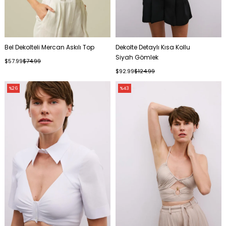
Bel Dekolteli Mercan Askılı Top
Dekolte Detaylı Kısa Kollu
Siyah Gömlek
$57.99
$74.99
$92.99
$124.99
%26
%43