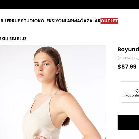
RİLER
RUE STUDIO
KOLEKSİYONLAR
MAĞAZALAR
OUTLET
KILI BEJ BLUZ
Boyunda
(30924075_
$87.99
Favorile