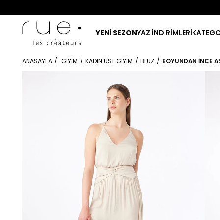
YENİ SEZON
YAZ İNDİRİMLERİ
KATEGO
ANASAYFA
GIYIM
KADIN ÜST GIYIM
BLUZ
BOYUNDAN İNCE AS