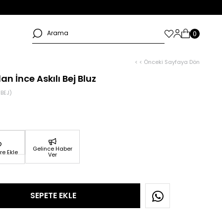
< < Önceki Sayfaya Dön
n İnce Askılı Bej Bluz
BEJ)
Gelince Haber
re Ekle
Ver