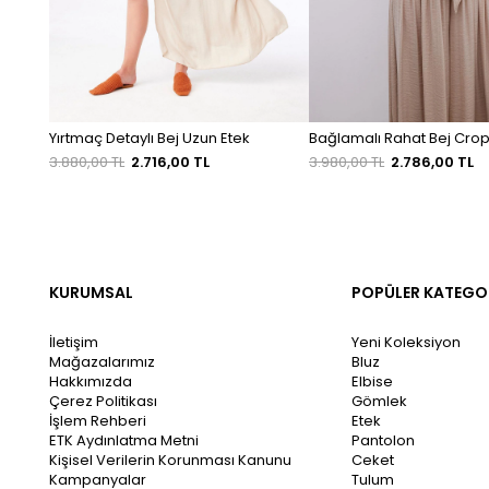
Yırtmaç Detaylı Bej Uzun Etek
Bağlamalı Rahat Bej Crop
3.880,00 TL
2.716,00 TL
3.980,00 TL
2.786,00 TL
KURUMSAL
POPÜLER KATEGO
İletişim
Yeni Koleksiyon
Mağazalarımız
Bluz
Hakkımızda
Elbise
Çerez Politikası
Gömlek
İşlem Rehberi
Etek
ETK Aydınlatma Metni
Pantolon
Kişisel Verilerin Korunması Kanunu
Ceket
Kampanyalar
Tulum