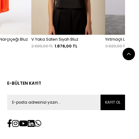
Narçiçeği Bluz
V Yaka Saten Siyah Bluz
Yırtmaçlı Lastikli
2.680,00 TL
1.876,00 TL
3.920,00 TL
2.74
E-BÜLTEN KAYIT
KAYIT OL