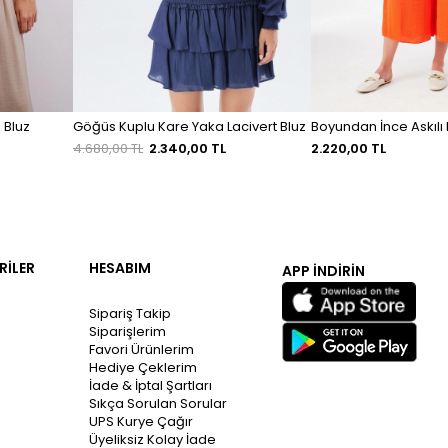
Göğüs Kuplu Kare Yaka Lacivert Bluz
 Bluz
Boyundan İnce Askılı 
4.680,00 TL
2.340,00 TL
2.220,00 TL
RİLER
HESABIM
APP İNDİRİN
Sipariş Takip
Siparişlerim
Favori Ürünlerim
Hediye Çeklerim
İade & İptal Şartları
Sıkça Sorulan Sorular
UPS Kurye Çağır
Üyeliksiz Kolay İade