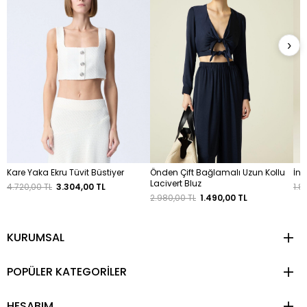
›
Kare Yaka Ekru Tüvit Büstiyer
Önden Çift Bağlamalı Uzun Kollu
İnc
Lacivert Bluz
4.720,00 TL
3.304,00 TL
1.8
2.980,00 TL
1.490,00 TL
KURUMSAL
POPÜLER KATEGORİLER
HESABIM