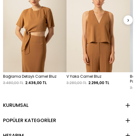
›
Bağlama Detaylı Camel Bluz
V Yaka Camel Bluz
Ba
Pop
3.480,00 TL
2.436,00 TL
3.280,00 TL
2.296,00 TL
3.5
KURUMSAL
POPÜLER KATEGORİLER
HESABIM