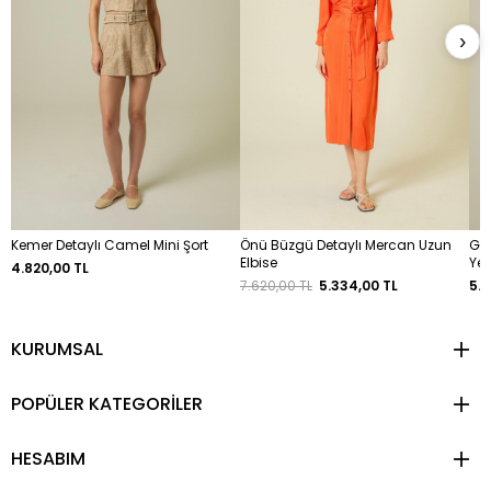
›
Kemer Detaylı Camel Mini Şort
Önü Büzgü Detaylı Mercan Uzun
Go
Elbise
Yel
4.820,00 TL
7.620,00 TL
5.334,00 TL
5.8
KURUMSAL
POPÜLER KATEGORİLER
HESABIM