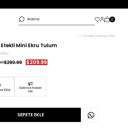
< < Önceki Sayfaya Dön
t Etekli Mini Ekru Tulum
EKRU)
$209.99
$290.99
Gelince Haber
re Ekle
Ver