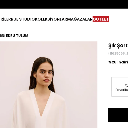
RİLER
RUE STUDIO
KOLEKSİYONLAR
MAĞAZALAR
OUTLET
MINI EKRU TULUM
Şık Şor
(11625068_
28
Favorile