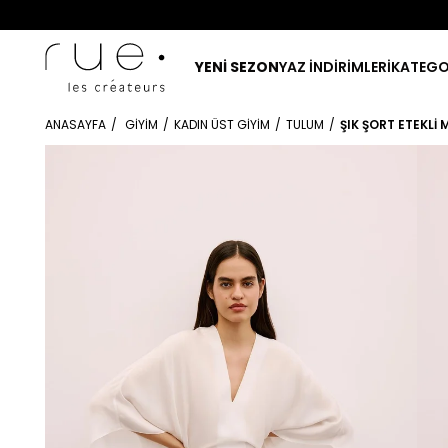
YENİ SEZON
YAZ İNDİRİMLERİ
KATEGO
ANASAYFA
GIYIM
KADIN ÜST GIYIM
TULUM
ŞIK ŞORT ETEKLI 