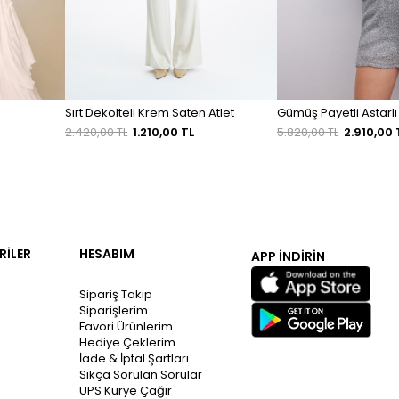
Sırt Dekolteli Krem Saten Atlet
Gümüş Payetli Astarlı 
2.420,00 TL
1.210,00 TL
5.820,00 TL
2.910,00 
RİLER
HESABIM
APP İNDİRİN
Sipariş Takip
Siparişlerim
Favori Ürünlerim
Hediye Çeklerim
İade & İptal Şartları
Sıkça Sorulan Sorular
UPS Kurye Çağır