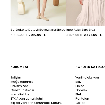
Bel Dekolte Detaylı Beyaz Kısa Elbise
İnce Askılı Ekru Bluz
4.420,00 TL
2.210,00 TL
3.825,00 TL
2.677,50 TL
KURUMSAL
POPÜLER KATEGO
İletişim
Yeni Koleksiyon
Mağazalarımız
Bluz
Hakkımızda
Elbise
Çerez Politikası
Gömlek
İşlem Rehberi
Etek
ETK Aydınlatma Metni
Pantolon
Kişisel Verilerin Korunması Kanunu
Ceket