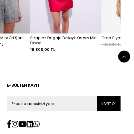
Mini Gri Şort
Straplez Degaje Detaylı Kırmızı Mini
Crop Siyah Basic
Elbise
TL
1.460,00 TL
1.022
16.800,00 TL
E-BÜLTEN KAYIT
KAYIT OL