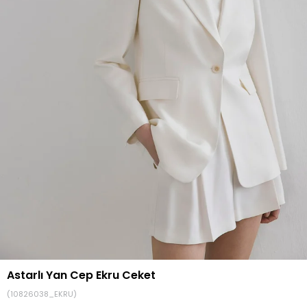
Astarlı Yan Cep Ekru Ceket
(10826038_EKRU)