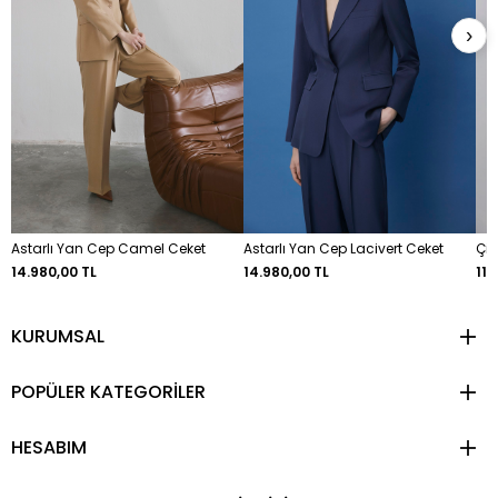
›
Astarlı Yan Cep Camel Ceket
Astarlı Yan Cep Lacivert Ceket
Çiz
14.980,00 TL
14.980,00 TL
11.
KURUMSAL
POPÜLER KATEGORİLER
HESABIM