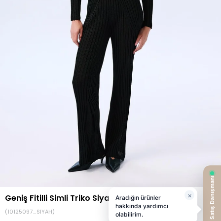
Geniş Fitilli Simli Triko Siyah Pantolon
(10125097_SIYAH)