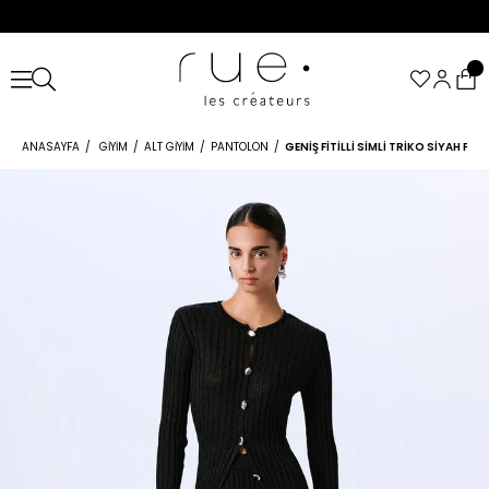
ANASAYFA
GIYIM
ALT GIYIM
PANTOLON
GENIŞ FITILLI SIMLI TRIKO SIYAH P