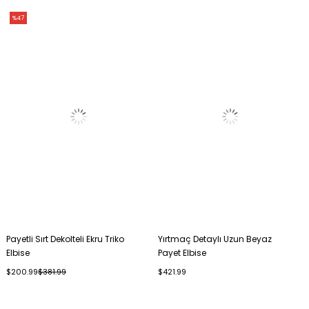
%47
Payetli Sırt Dekolteli Ekru Triko
Yırtmaç Detaylı Uzun Beyaz
Elbise
Payet Elbise
$200.99
$381.99
$421.99