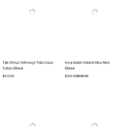
Tek Omuz Yırtmaçlı Triko Uzun
İnce Askılı Volanlı Ekru Mini
Tütün Elbise
Elbise
$513.99
$156.99
$215.99