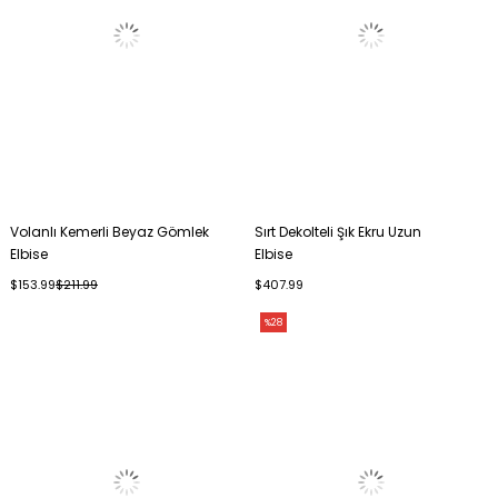
Volanlı Kemerli Beyaz Gömlek
Sırt Dekolteli Şık Ekru Uzun
Elbise
Elbise
$153.99
$211.99
$407.99
%28