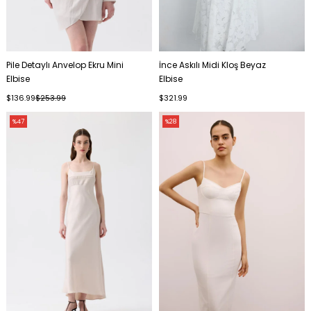
Pile Detaylı Anvelop Ekru Mini
İnce Askılı Midi Kloş Beyaz
Elbise
Elbise
$136.99
$253.99
$321.99
%47
%28