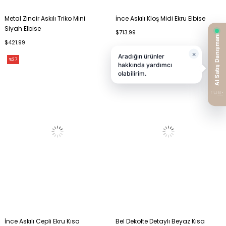
Metal Zincir Askılı Triko Mini
İnce Askılı Kloş Midi Ekru Elbise
Siyah Elbise
$713.99
$421.99
%27
%43
İnce Askılı Cepli Ekru Kısa
Bel Dekolte Detaylı Beyaz Kısa