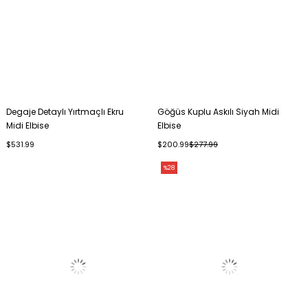
Degaje Detaylı Yırtmaçlı Ekru
Göğüs Kuplu Askılı Siyah Midi
Midi Elbise
Elbise
$531.99
$200.99
$277.99
%28