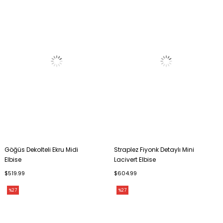
Göğüs Dekolteli Ekru Midi
Straplez Fiyonk Detaylı Mini
Elbise
Lacivert Elbise
$519.99
$604.99
%27
%27