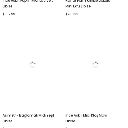
İnce Askılı Poplin Midi Lacivert
Rahat Form Krinkle Dokulu
Elbise
Mini Ekru Elbise
$352.99
$230.99
Asimetrik Bağlamalı Midi Yeşil
İnce Askılı Midi Kloş Mavi
Elbise
Elbise