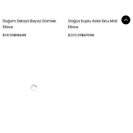
Düğüm Detaylı Beyaz Gömlek
Göğüs Kuplu Askılı Ekru Midi
Elbise
Elbise
$141.99
$192.99
$200.99
$277.99