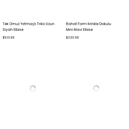
Tek Omuz Yırtmaçlı Triko Uzun
Rahat Form Krinkle Dokulu
Siyah Elbise
Mini Mavi Elbise
$513.99
$230.99