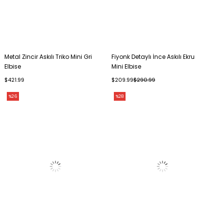
Metal Zincir Askılı Triko Mini Gri
Fiyonk Detaylı İnce Askılı Ekru
Elbise
Mini Elbise
$421.99
$209.99
$290.99
%26
%28