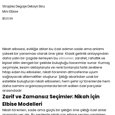
Straplez Degaje Detaylı Ekru
Mini Elbise
$531.99
Nikah elbisesi, evliliğe atılan bu özel adımın sade ama anlamı
yüksek bir yansıması olarak öne çıkar. Klasik gelinlik anlayışından
daha yalın bir çizgide ilerleyen bu
elbiseler
; zarafet, rahatlık ve
kişisel stilin dengeli bir şekilde buluştuğu tasarımlar sunar. Kumaş
seçimiyle, kesim detaylarıyla ve renk tonlarıyla farklı zevklere
hitap eden bu elbiseler, nikah töreninin atmosferine uyum
sağlayacak alternatifler oluşturur. Şıklığı abartıdan uzak bir
estetikle buluşturan nikah elbiseleri, hem şehir içi törenlerde hem
daha samimi organizasyonlarda tercih edilen özel parçalar
arasındadır.
Zarif ve Zamansız Seçimler: Nikah İçin
Elbise Modelleri
Nikah törenleri, sade ama güçlü bir şıklığın öne çıktığı özel anlar
arasında yer alır. Bu nedenle nikah için elbise seçimi yapılırken