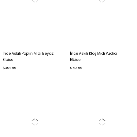
İnce Askılı Poplin Midi Beyaz
İnce Askılı Kloş Midi Pudra
Elbise
Elbise
$352.99
$713.99