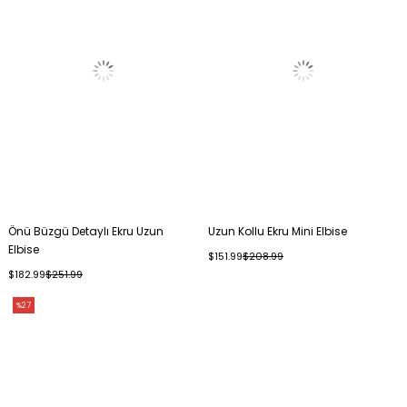
Önü Büzgü Detaylı Ekru Uzun
Uzun Kollu Ekru Mini Elbise
Elbise
$151.99
$208.99
$182.99
$251.99
%27