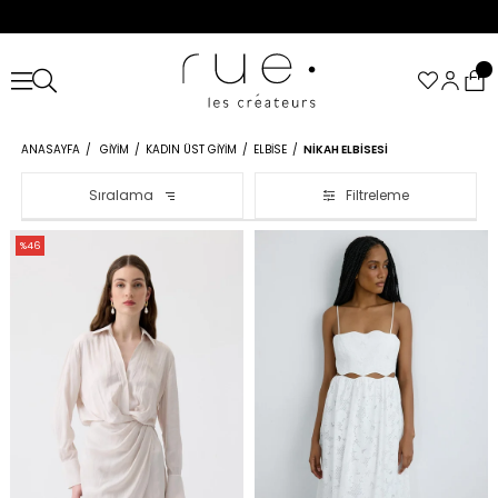
ANASAYFA
GIYIM
KADIN ÜST GIYIM
ELBISE
NIKAH ELBISESI
Sıralama
Filtreleme
%46