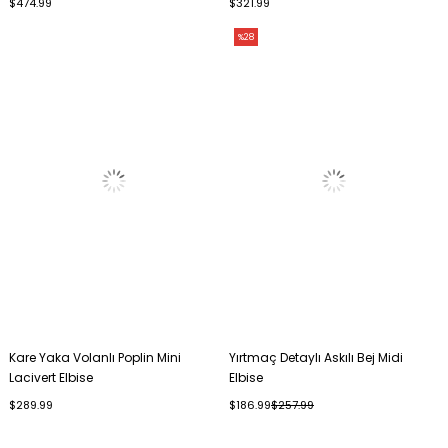
$474.99
$321.99
%28
Kare Yaka Volanlı Poplin Mini
Yırtmaç Detaylı Askılı Bej Midi
Lacivert Elbise
Elbise
$289.99
$186.99
$257.99