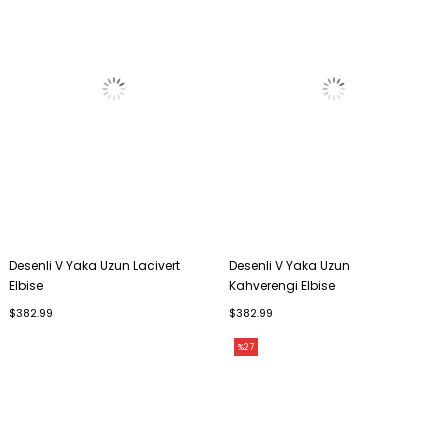
Desenli V Yaka Uzun Lacivert
Desenli V Yaka Uzun
Elbise
Kahverengi Elbise
$382.99
$382.99
%27