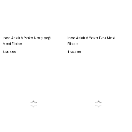
İnce Askılı V Yaka Narçiçeği
İnce Askılı V Yaka Ekru Maxi
Maxi Elbise
Elbise
$604.99
$604.99