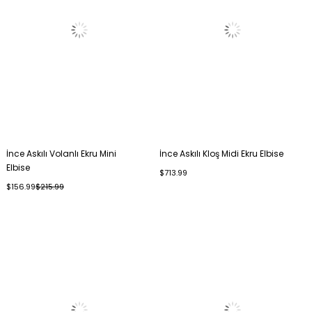
İnce Askılı Volanlı Ekru Mini
İnce Askılı Kloş Midi Ekru Elbise
Elbise
$713.99
$156.99
$215.99