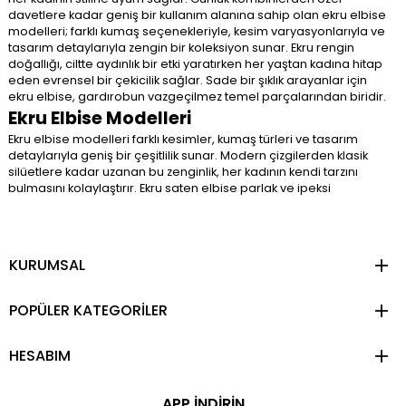
davetlere kadar geniş bir kullanım alanına sahip olan ekru elbise
modelleri; farklı kumaş seçenekleriyle, kesim varyasyonlarıyla ve
tasarım detaylarıyla zengin bir koleksiyon sunar. Ekru rengin
doğallığı, ciltte aydınlık bir etki yaratırken her yaştan kadına hitap
eden evrensel bir çekicilik sağlar. Sade bir şıklık arayanlar için
ekru elbise, gardırobun vazgeçilmez temel parçalarından biridir.
Ekru Elbise Modelleri
Ekru elbise modelleri farklı kesimler, kumaş türleri ve tasarım
detaylarıyla geniş bir çeşitlilik sunar. Modern çizgilerden klasik
silüetlere kadar uzanan bu zenginlik, her kadının kendi tarzını
bulmasını kolaylaştırır. Ekru saten elbise parlak ve ipeksi
dokusuyla özel günlerde lüks bir görünüm sağlarken ekru triko
elbise günlük kullanımda rahatlığı ve şıklığı bir arada sunar.
Romantik ruhlar için ekru dantel elbise modelleri, ince işçiliğiyle
ve feminen detaylarıyla öne çıkar. A kesim, balık, düz kesim veya
KURUMSAL
askılı formlar gibi farklı silüetler, her vücut tipine uygun
alternatifler yaratır. İster sade bir görünüm ister gösterişli
detaylar tercih edin, ekru elbise koleksiyonları her beklentiyi
POPÜLER KATEGORİLER
karşılayacak seçenekler barındırır.
HESABIM
Ekru Uzun Elbise Modelleri
Kadın üst giyim
seçenekleri arasındaki ekru uzun elbise
APP İNDİRİN