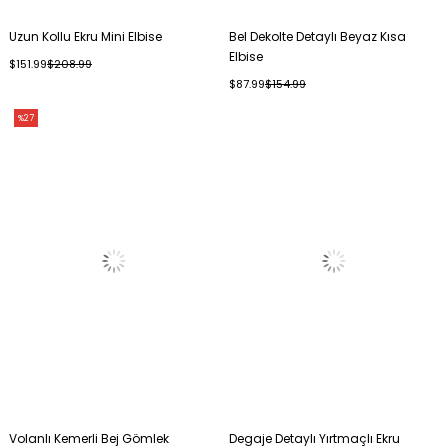
Uzun Kollu Ekru Mini Elbise
Bel Dekolte Detaylı Beyaz Kısa
Elbise
$151.99
$208.99
$87.99
$154.99
%27
Volanlı Kemerli Bej Gömlek
Degaje Detaylı Yırtmaçlı Ekru