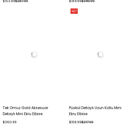
$153.99
$287.99
$184.99
$349.99
%27
Tek Omuz Gold Aksesuar
Püskül Detaylı Uzun Kollu Mini
Detaylı Mini Ekru Elbise
Ekru Elbise
$360.99
$158.99
$217.99