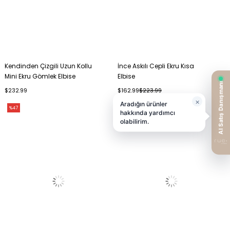
Kendinden Çizgili Uzun Kollu
İnce Askılı Cepli Ekru Kısa
Mini Ekru Gömlek Elbise
Elbise
$232.99
$162.99
$223.99
%47
%27