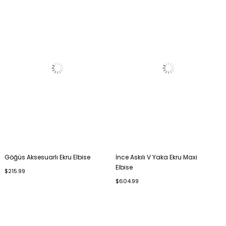
Göğüs Aksesuarlı Ekru Elbise
İnce Askılı V Yaka Ekru Maxi
Elbise
$215.99
$604.99