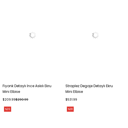
Fiyonk Detaylı İnce Askılı Ekru
Straplez Degaje Detaylı Ekru
Mini Elbise
Mini Elbise
$209.99
$290.99
$531.99
%26
%28