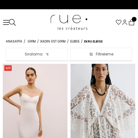
ANASAYFA
GIYIM
KADIN ÜST GIYIM
ELBISE
EKRU ELBISE
Sıralama
Filtreleme
%28