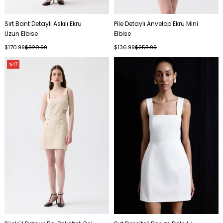
Sırt Bant Detaylı Askılı Ekru
Pile Detaylı Anvelop Ekru Mini
Uzun Elbise
Elbise
$170.99
$320.99
$136.99
$253.99
%47