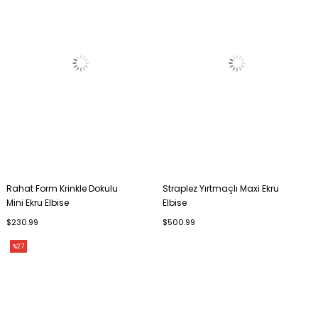
Rahat Form Krinkle Dokulu
Straplez Yırtmaçlı Maxi Ekru
Mini Ekru Elbise
Elbise
$230.99
$500.99
%27