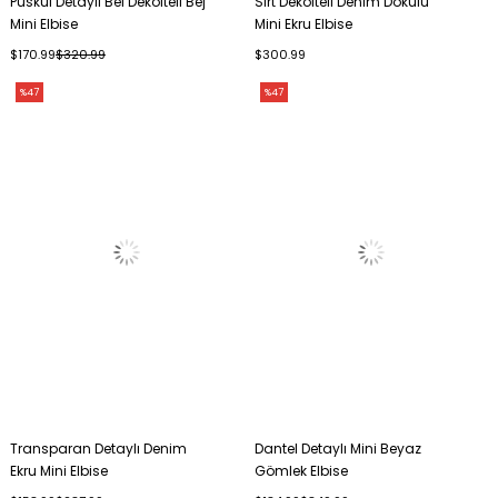
Püskül Detaylı Bel Dekolteli Bej
Sırt Dekolteli Denim Dokulu
Mini Elbise
Mini Ekru Elbise
$170.99
$320.99
$300.99
%47
%47
Transparan Detaylı Denim
Dantel Detaylı Mini Beyaz
Ekru Mini Elbise
Gömlek Elbise