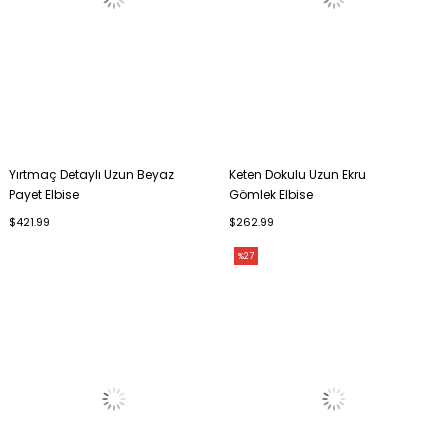
Yırtmaç Detaylı Uzun Beyaz
Keten Dokulu Uzun Ekru
Payet Elbise
Gömlek Elbise
$421.99
$262.99
%27