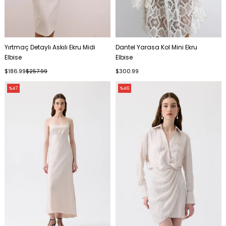
Yırtmaç Detaylı Askılı Ekru Midi
Dantel Yarasa Kol Mini Ekru
Elbise
Elbise
$186.99
$257.99
$300.99
%47
%46