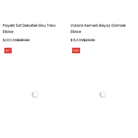
Payetli Sırt Dekolteli Ekru Triko
Volanlı Kemerli Beyaz Gömlek
Elbise
Elbise
$200.99
$381.99
$153.99
$211.99
%27
%43