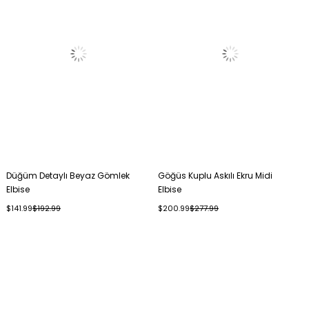
Düğüm Detaylı Beyaz Gömlek
Göğüs Kuplu Askılı Ekru Midi
Elbise
Elbise
$141.99
$192.99
$200.99
$277.99