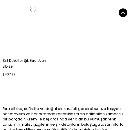
Sırt Dekolteli Şık Ekru Uzun
Elbise
$407.99
Ekru elbise, sofistike ve doğal bir zarаfeti gardırobunuza taşıyan,
her mevsim ve her ortamda rahatlıkla tercih edilebilen zamansız
bir parçadır. Krem ile bej arasında yer alan bu yumuşak renk
tonu, minimalist çizgilerin ve şık detayların buluştuğu tasarımlarla
her kadının stiline uyum sağlar. Günlük kombinlerden özel