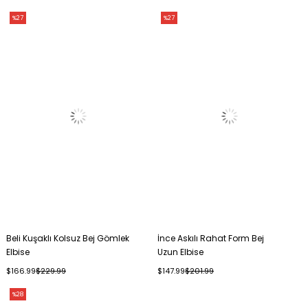
%27
%27
Beli Kuşaklı Kolsuz Bej Gömlek
İnce Askılı Rahat Form Bej
Elbise
Uzun Elbise
$166.99
$229.99
$147.99
$201.99
%28