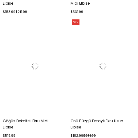
Elbise
Midi Elbise
$153.99
$211.99
$531.99
%27
Göğüs Dekolteli Ekru Midi
Önü Büzgü Detaylı Ekru Uzun
Elbise
Elbise
$519.99
$182.99
$251.99