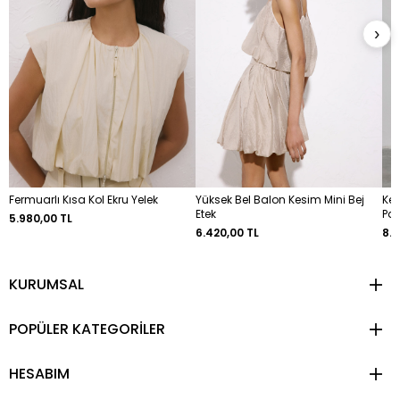
›
Fermuarlı Kısa Kol Ekru Yelek
Yüksek Bel Balon Kesim Mini Bej
Ket
Etek
Pa
5.980,00 TL
6.420,00 TL
8.8
KURUMSAL
POPÜLER KATEGORİLER
HESABIM