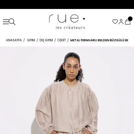
ANASAYFA
GIYIM
DIŞ GIYIM
CEKET
METAL FERMUARLI BELDEN BÜZGÜLÜ BEJ C