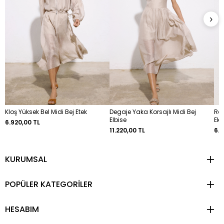
›
Kloş Yüksek Bel Midi Bej Etek
Degaje Yaka Korsajlı Midi Bej
Rah
Elbise
Ekr
6.920,00 TL
11.220,00 TL
6.9
KURUMSAL
POPÜLER KATEGORİLER
HESABIM