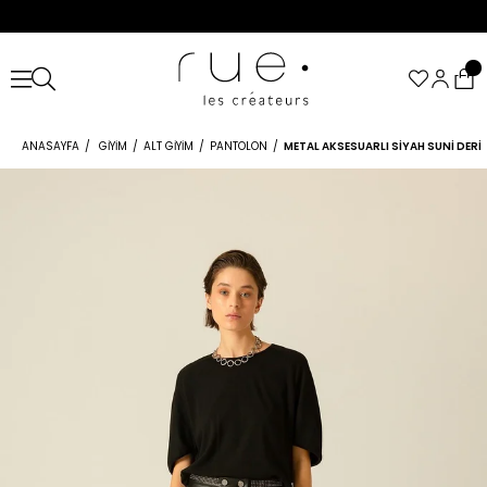
ANASAYFA
GIYIM
ALT GIYIM
PANTOLON
METAL AKSESUARLI SIYAH SUNI DER