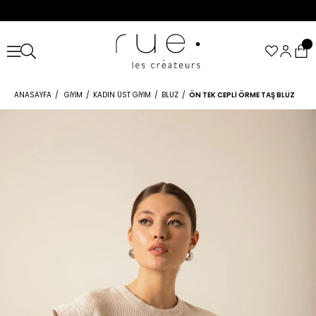
ANASAYFA
GIYIM
KADIN ÜST GIYIM
BLUZ
ÖN TEK CEPLI ÖRME TAŞ BLUZ