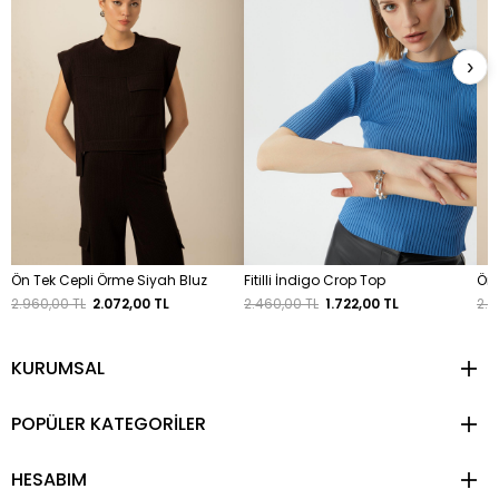
›
Ön Tek Cepli Örme Siyah Bluz
Fitilli İndigo Crop Top
Ön 
2.960,00 TL
2.072,00 TL
2.460,00 TL
1.722,00 TL
2.9
KURUMSAL
POPÜLER KATEGORİLER
HESABIM