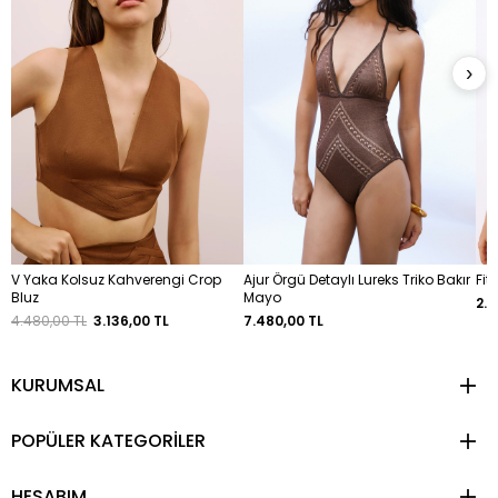
›
V Yaka Kolsuz Kahverengi Crop
Ajur Örgü Detaylı Lureks Triko Bakır
Fit
Bluz
Mayo
2.4
4.480,00 TL
3.136,00 TL
7.480,00 TL
KURUMSAL
POPÜLER KATEGORİLER
HESABIM