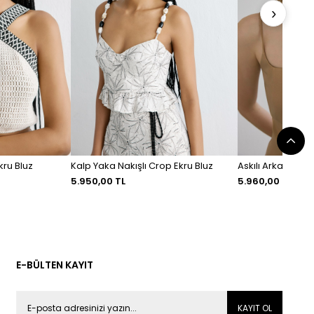
›
kru Bluz
Kalp Yaka Nakışlı Crop Ekru Bluz
Askılı Arka Fermu
5.950,00 TL
5.960,00 TL
E-BÜLTEN KAYIT
KAYIT OL