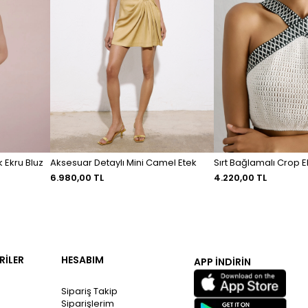
 Ekru Bluz
Aksesuar Detaylı Mini Camel Etek
Sırt Bağlamalı Crop E
6.980,00 TL
4.220,00 TL
RİLER
HESABIM
APP İNDİRİN
Sipariş Takip
Siparişlerim