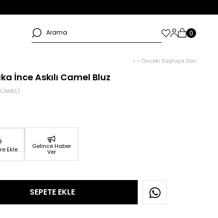
< < Önceki Sayfaya Dön
ka İnce Askılı Camel Bluz
_CAMEL)
Gelince Haber
re Ekle
Ver