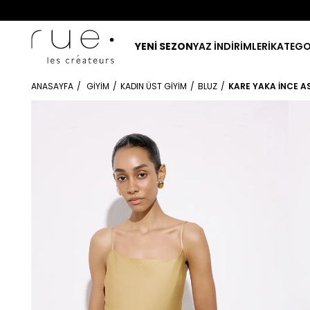
YENİ SEZON
YAZ İNDİRİMLERİ
KATEGO
ANASAYFA
GIYIM
KADIN ÜST GIYIM
BLUZ
KARE YAKA İNCE A