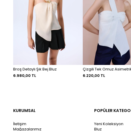
Broş Detaylı Şık Bej Bluz
Çizgili Tek Omuz Asimetrik
6.980,00 TL
6.220,00 TL
KURUMSAL
POPÜLER KATEGO
İletişim
Yeni Koleksiyon
Mağazalarımız
Bluz