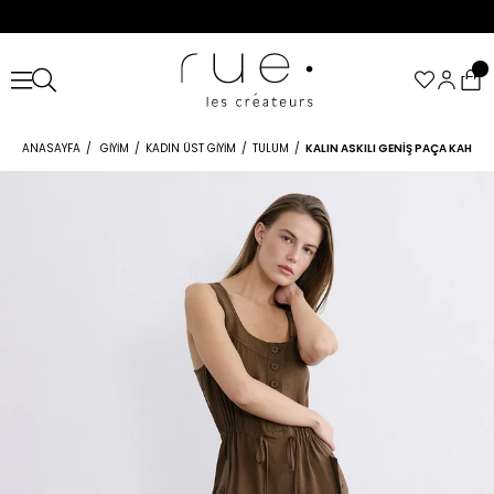
ANASAYFA
GIYIM
KADIN ÜST GIYIM
TULUM
KALIN ASKILI GENIŞ PAÇA KAHVE