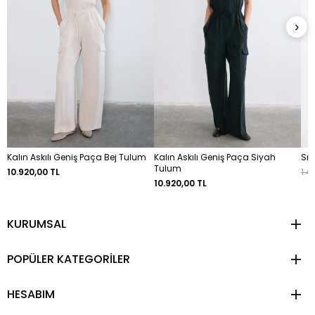
›
Kalın Askılı Geniş Paça Bej Tulum
Kalın Askılı Geniş Paça Siyah
Sır
Tulum
10.920,00 TL
1.4
10.920,00 TL
KURUMSAL
POPÜLER KATEGORİLER
HESABIM