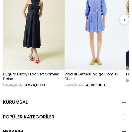
›
Düğüm Detaylı Lacivert Gömlek
Volanlı Kemerli İndigo Gömlek
Fer
Elbise
Elbise
2.5
5.680,00 TL
3.976,00 TL
6.280,00 TL
4.396,00 TL
KURUMSAL
POPÜLER KATEGORİLER
HESABIM