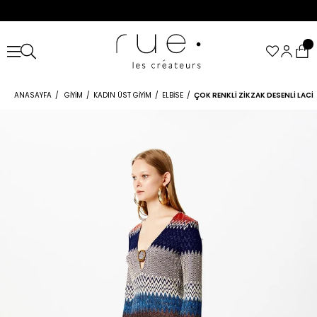
ANASAYFA
GIYIM
KADIN ÜST GIYIM
ELBISE
ÇOK RENKLI ZIKZAK DESENLI LACIV