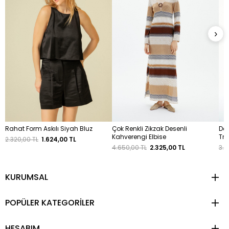
›
Rahat Form Askılı Siyah Bluz
Çok Renkli Zikzak Desenli
Dek
Kahverengi Elbise
Tri
2.320,00 TL
1.624,00 TL
4.650,00 TL
2.325,00 TL
3.3
KURUMSAL
POPÜLER KATEGORİLER
HESABIM