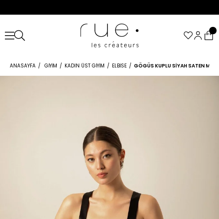
ANASAYFA
GIYIM
KADIN ÜST GIYIM
ELBISE
GÖGÜS KUPLU SIYAH SATEN MIDI 