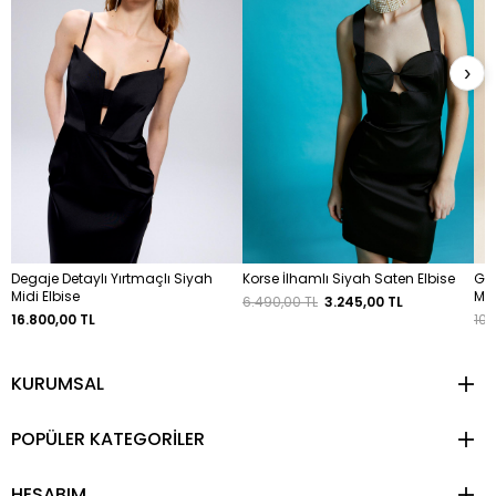
›
Degaje Detaylı Yırtmaçlı Siyah
Korse İlhamlı Siyah Saten Elbise
Gö
Midi Elbise
Mid
6.490,00 TL
3.245,00 TL
16.800,00 TL
10.
KURUMSAL
POPÜLER KATEGORİLER
HESABIM