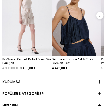
›
Bağlama Kemerli Rahat Form Mini
Degaje Yaka İnce Askılı Crop
Kor
Ekru Şort
Lacivert Bluz
Pa
4.980,00 TL
3.486,00 TL
4.420,00 TL
5.8
KURUMSAL
POPÜLER KATEGORİLER
HESABIM