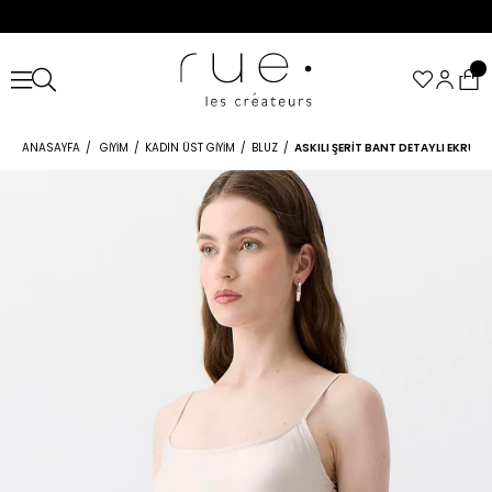
ANASAYFA
GIYIM
KADIN ÜST GIYIM
BLUZ
ASKILI ŞERIT BANT DETAYLI EKRU B