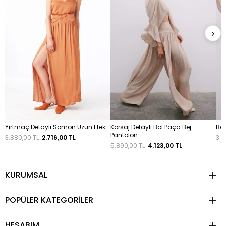
›
Yırtmaç Detaylı Somon Uzun Etek
Korsaj Detaylı Bol Paça Bej
Bağ
Pantolon
3.880,00 TL
2.716,00 TL
3.9
5.890,00 TL
4.123,00 TL
KURUMSAL
POPÜLER KATEGORİLER
HESABIM