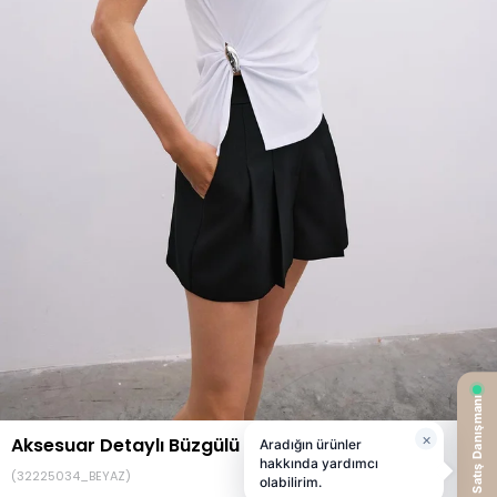
Aksesuar Detaylı Büzgülü Beyaz Tişört
(32225034_BEYAZ)