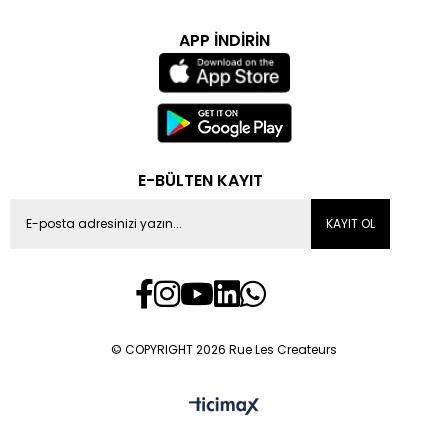
bir üst parçanın üstüne giyilebilir,
Kumaş V Yaka Yelek:
Yapılandırılmış dokusuyla ofis
APP İNDİRİN
kombinlerinin öne çıkan modelidir. Takım görünümü elde etmek
isteyenler için tercih edilen bir seçenektir,
Uzun V Yaka Yelek:
Kalça hattını örten uzun kesimi sayesinde
hem şık hem pratik bir katmanlama sunar. Dar paça veya düz
paça pantolonlarla dengeli bir siluet kurar.
Her model farklı bir ortama ve ihtiyaca karşılık verir. Hangi
modelin doğru seçim olduğunu belirleyen, yeleğin giyileceği yer
ve kombinlendiği parçalardır.
E-BÜLTEN KAYIT
Mevsime Göre V Yaka Yelek Seçimi
Farklı alt ve üst parçalarla her ortama uyarlanabilir. Aşağıdaki
KAYIT OL
kombinler hem günlük hem özel günler için başlangıç noktası
sunar:
Bol paça pantolon
ile sonbahar ofis kombini,
Palazzo pantolon
ile rahat ve şık bir günlük görünüm,
Düz paça pantolon ile toplantıya uygun yapılandırılmış bir
kombin,
Keten şort
ile ilkbahar geçiş dönemi kombini,
© COPYRIGHT 2026 Rue Les Createurs
Dar paça kot ile hafta sonu stili.
V yaka yeleğin kombinlenme mantığı altındaki üst parçayla
kurduğu denge üzerine kuruludur. Altındaki parça ne kadar sade
tutulursa yeleğin yarattığı katmanlı etki o kadar belirgin öne çıkar.
Vücut Tipine Göre En Doğru Model