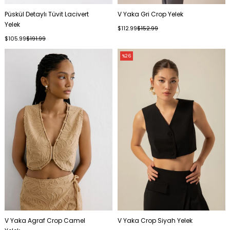
Püskül Detaylı Tüvit Lacivert
V Yaka Gri Crop Yelek
Yelek
$112.99
$152.99
$105.99
$191.99
%26
V Yaka Agraf Crop Camel
V Yaka Crop Siyah Yelek