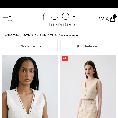
ANASAYFA
GIYIM
DIŞ GIYIM
YELEK
V YAKA YELEK
Sıralama
Filtreleme
%45