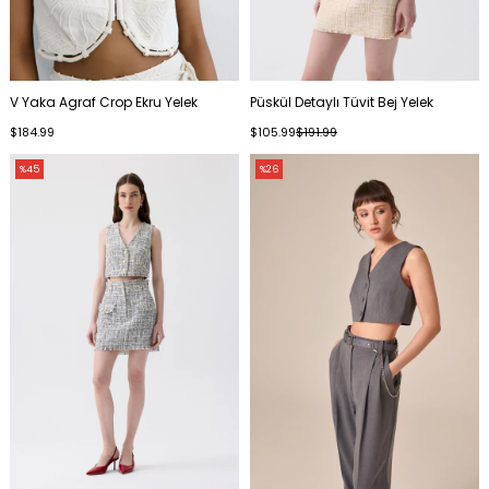
V Yaka Agraf Crop Ekru Yelek
Püskül Detaylı Tüvit Bej Yelek
$184.99
$105.99
$191.99
%45
%26