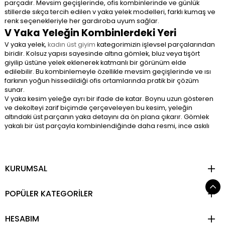
parçadır. Mevsim geçişlerinde, ofis kombinlerinde ve günlük
stillerde sıkça tercih edilen v yaka yelek modelleri, farklı kumaş ve
renk seçenekleriyle her gardıroba uyum sağlar.
V Yaka Yeleğin Kombinlerdeki Yeri
V yaka yelek,
kadın üst giyim
kategorimizin işlevsel parçalarından
biridir. Kolsuz yapısı sayesinde altına gömlek, bluz veya tişört
giyilip üstüne yelek eklenerek katmanlı bir görünüm elde
edilebilir. Bu kombinlemeyle özellikle mevsim geçişlerinde ve ısı
farkının yoğun hissedildiği ofis ortamlarında pratik bir çözüm
sunar.
V yaka kesim yeleğe ayrı bir ifade de katar. Boynu uzun gösteren
ve dekolteyi zarif biçimde çerçeveleyen bu kesim, yeleğin
altındaki üst parçanın yaka detayını da ön plana çıkarır. Gömlek
yakalı bir üst parçayla kombinlendiğinde daha resmi, ince askılı
bir bluzla kullanıldığında ise daha günlük bir görünüm ortaya
çıkar.
V Yaka Yelek ile Ofis Kombinleri
KURUMSAL
Modeller kumaş, renk ve kesim açısından farklı ihtiyaçlara göre
şekillenir. Öne çıkan başlıca seçenekler şunlardır:
Triko V Yaka Yelek:
Yumuşak dokusu ve ısı dengeleyici yapısıyla
POPÜLER KATEGORİLER
sonbahar ve kış aylarının en çok tercih edilen modelidir. Gömlek
üstüne giyildiğinde klasik ve özenli bir görünüm sunar,
İnce Örgü V Yaka Yelek:
Triko modele kıyasla daha hafif bir
HESABIM
yapıya sahiptir. İlkbahar geçiş döneminde tek başına ya da ince