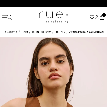
ANASAYFA
GIYIM
KADIN ÜST GIYIM
BÜSTIYER
V YAKA KOLSUZ KAHVERENGI C