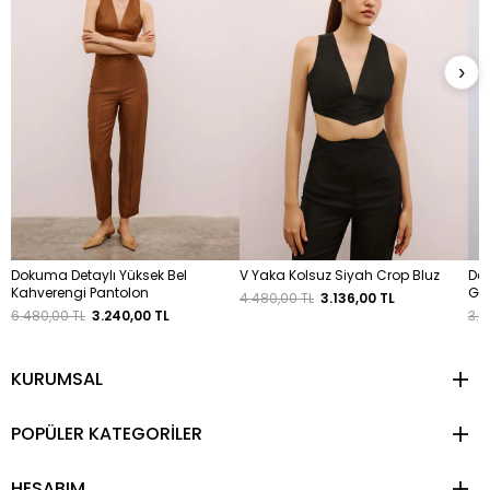
›
Dokuma Detaylı Yüksek Bel
V Yaka Kolsuz Siyah Crop Bluz
Dek
Kahverengi Pantolon
Gö
4.480,00 TL
3.136,00 TL
6.480,00 TL
3.240,00 TL
3.4
KURUMSAL
POPÜLER KATEGORİLER
HESABIM