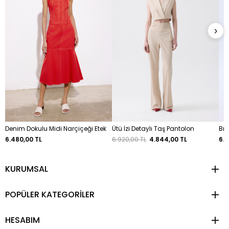
›
Denim Dokulu Midi Narçiçeği Etek
Ütü İzi Detaylı Taş Pantolon
Bro
6.480,00 TL
6.920,00 TL
4.844,00 TL
6.9
KURUMSAL
POPÜLER KATEGORİLER
HESABIM