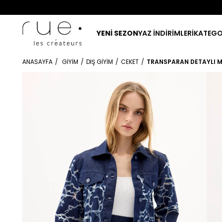
YENİ SEZON
YAZ İNDİRİMLERİ
KATEGO
ANASAYFA
GIYIM
DIŞ GIYIM
CEKET
TRANSPARAN DETAYLI M