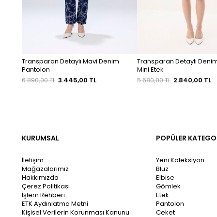
Transparan Detaylı Mavi Denim
Transparan Detaylı Denim
Pantolon
Mini Etek
6.890,00 TL
3.445,00 TL
5.680,00 TL
2.840,00 TL
KURUMSAL
POPÜLER KATEGO
İletişim
Yeni Koleksiyon
Mağazalarımız
Bluz
Hakkımızda
Elbise
Çerez Politikası
Gömlek
İşlem Rehberi
Etek
ETK Aydınlatma Metni
Pantolon
Kişisel Verilerin Korunması Kanunu
Ceket