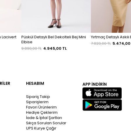
 Lacivert
Püskül Detaylı Bel Dekolteli Bej Mini
Yırtmaç Detaylı Askılı 
Elbise
7.820,00 TL
5.474,00
9.890,00 TL
4.945,00 TL
RİLER
HESABIM
APP İNDİRİN
Sipariş Takip
Siparişlerim
Favori Ürünlerim
Hediye Çeklerim
İade & İptal Şartları
Sıkça Sorulan Sorular
UPS Kurye Çağır