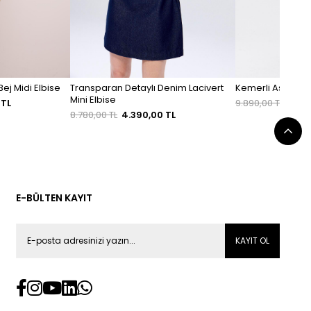
Bej Midi Elbise
Transparan Detaylı Denim Lacivert
Kemerli Askılı Klo
Mini Elbise
 TL
9.890,00 TL
6.92
8.780,00 TL
4.390,00 TL
E-BÜLTEN KAYIT
KAYIT OL