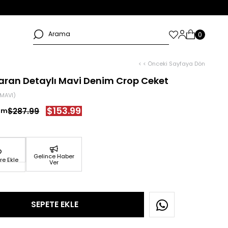
< < Önceki Sayfaya Dön
aran Detaylı Mavi Denim Crop Ceket
MAVI)
$153.99
$287.99
Gelince Haber
re Ekle
Ver