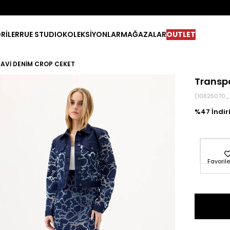
RİLER
RUE STUDIO
KOLEKSİYONLAR
MAĞAZALAR
OUTLET
AVI DENIM CROP CEKET
Transp
(10825070_
47
Favorile