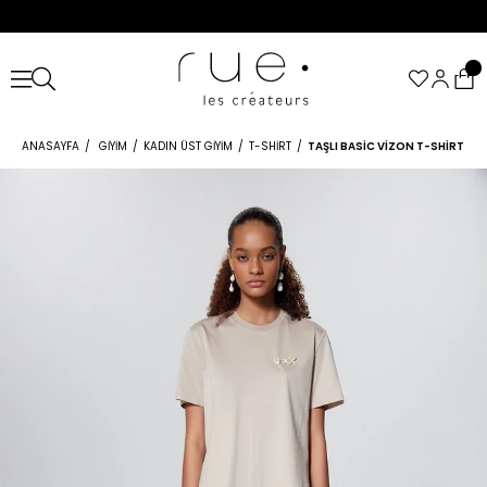
ANASAYFA
GIYIM
KADIN ÜST GIYIM
T-SHIRT
TAŞLI BASIC VIZON T-SHIRT