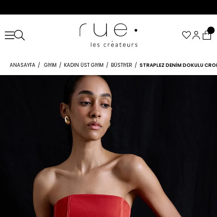
ANASAYFA
GIYIM
KADIN ÜST GIYIM
BÜSTIYER
STRAPLEZ DENIM DOKULU CROP