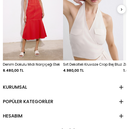
›
Denim Dokulu Midi Narçiçeği Etek
Sırt Dekolteli Kruvaze Crop Bej Bluz
Zir
6.480,00 TL
4.980,00 TL
1.4
KURUMSAL
POPÜLER KATEGORİLER
HESABIM