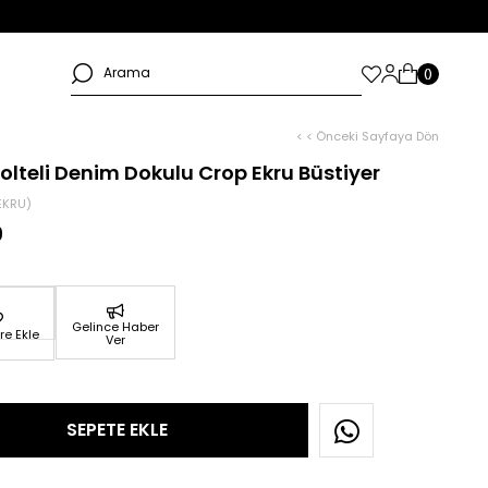
< < Önceki Sayfaya Dön
kolteli Denim Dokulu Crop Ekru Büstiyer
EKRU)
9
Gelince Haber
re Ekle
Ver