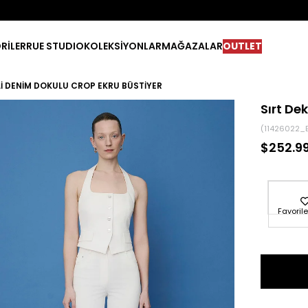
RİLER
RUE STUDIO
KOLEKSİYONLAR
MAĞAZALAR
OUTLET
LI DENIM DOKULU CROP EKRU BÜSTIYER
Sırt De
(11426022_
$252.9
Favorile