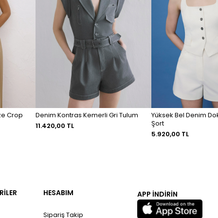
ze Crop
Denim Kontras Kemerli Gri Tulum
Yüksek Bel Denim Dok
Şort
11.420,00 TL
5.920,00 TL
RİLER
HESABIM
APP İNDİRİN
Sipariş Takip