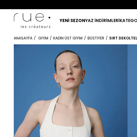
YENİ SEZON
YAZ İNDİRİMLERİ
KATEGO
ANASAYFA
GIYIM
KADIN ÜST GIYIM
BÜSTIYER
SIRT DEKOLTE