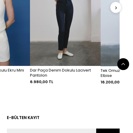
›
ulu Ekru Mini
Dar Paça Denim Dokulu Lacivert
Tek Omuz Yırtmaç
Pantolon
Elbise
6.980,00 TL
16.200,00 TL
E-BÜLTEN KAYIT