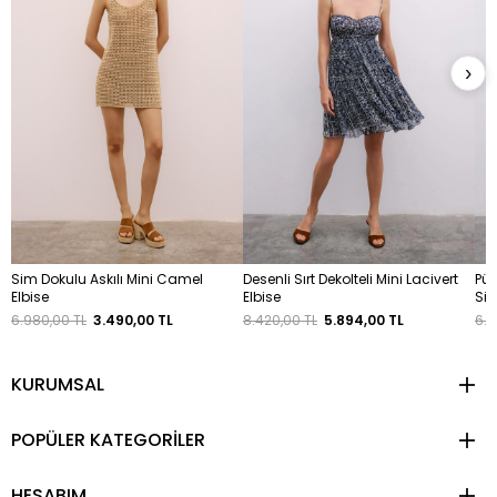
›
Sim Dokulu Askılı Mini Camel
Desenli Sırt Dekolteli Mini Lacivert
Püs
Elbise
Elbise
Siy
6.980,00 TL
3.490,00 TL
8.420,00 TL
5.894,00 TL
6.4
KURUMSAL
POPÜLER KATEGORİLER
HESABIM