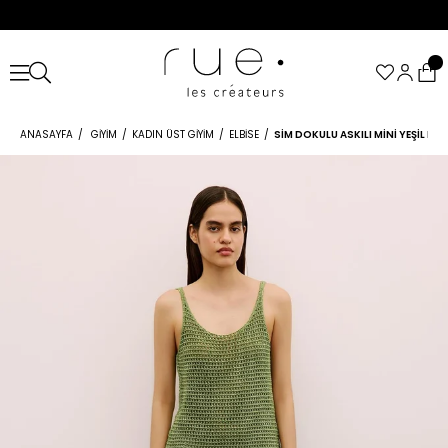
ANASAYFA
GIYIM
KADIN ÜST GIYIM
ELBISE
SIM DOKULU ASKILI MINI YEŞIL ELB