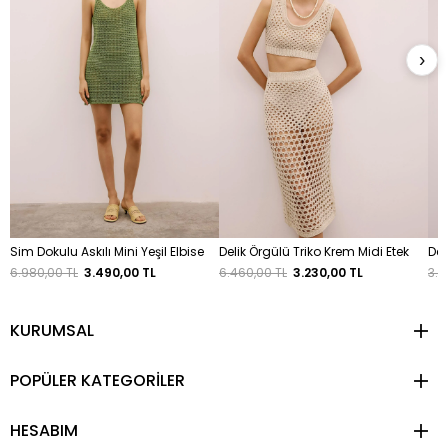
›
Sim Dokulu Askılı Mini Yeşil Elbise
Delik Örgülü Triko Krem Midi Etek
Del
6.980,00 TL
3.490,00 TL
6.460,00 TL
3.230,00 TL
3.8
KURUMSAL
POPÜLER KATEGORİLER
HESABIM