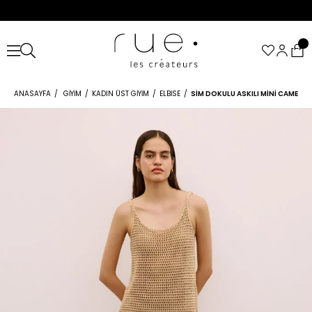
ANASAYFA
GIYIM
KADIN ÜST GIYIM
ELBISE
SIM DOKULU ASKILI MINI CAMEL EL