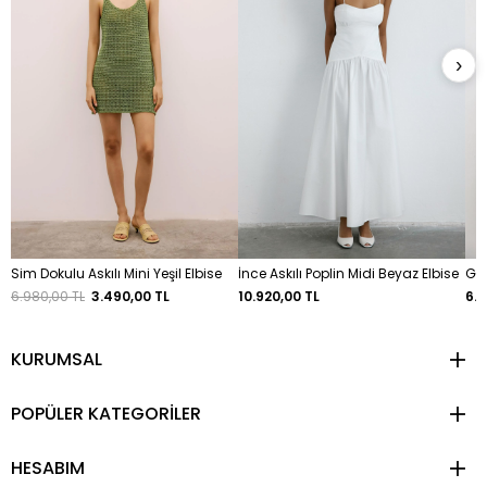
›
Sim Dokulu Askılı Mini Yeşil Elbise
İnce Askılı Poplin Midi Beyaz Elbise
Göğ
6.980,00 TL
3.490,00 TL
10.920,00 TL
6.4
KURUMSAL
POPÜLER KATEGORİLER
HESABIM