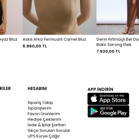
Beyaz Bluz
Askılı Arka Fermuarlı Camel Bluz
Derin Yırtmaçlı Bel D
Bakır Sarong Etek
5.960,00 TL
7.920,00 TL
RİLER
HESABIM
APP İNDİRİN
Sipariş Takip
Siparişlerim
Favori Ürünlerim
Hediye Çeklerim
İade & İptal Şartları
Sıkça Sorulan Sorular
UPS Kurye Çağır