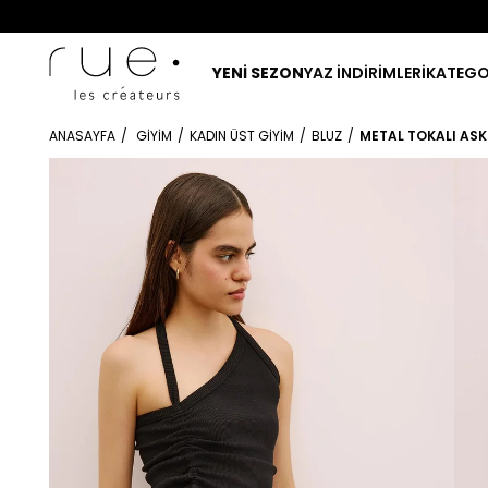
YENİ SEZON
YAZ İNDİRİMLERİ
KATEGO
ANASAYFA
GIYIM
KADIN ÜST GIYIM
BLUZ
METAL TOKALI ASKI