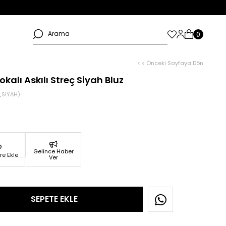
< < Önceki Sayfaya Dön
okalı Askılı Streç Siyah Bluz
SIYAH)
Gelince Haber
re Ekle
Ver