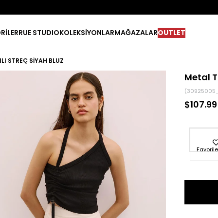
RİLER
RUE STUDIO
KOLEKSİYONLAR
MAĞAZALAR
OUTLET
LI STREÇ SIYAH BLUZ
Metal T
(30925005_
$107.99
Favorile