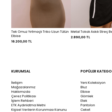
Tek Omuz Yırtmaçlı Triko Uzun Tütün
Metal Tokalı Askılı Streç 
Elbise
2.890,00 TL
16.200,00 TL
KURUMSAL
POPÜLER KATEGO
İletişim
Yeni Koleksiyon
Mağazalarımız
Bluz
Hakkımızda
Elbise
Çerez Politikası
Gömlek
İşlem Rehberi
Etek
ETK Aydınlatma Metni
Pantolon
Kişisel Verilerin Korunması Kanunu
Ceket