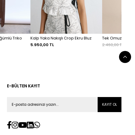
üğümlü Triko
Kalp Yaka Nakışlı Crop Ekru Bluz
Tek Omuz Payetli
5.950,00 TL
2.460,00 TL
1.722
E-BÜLTEN KAYIT
KAYIT OL