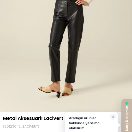
Metal Aksesuarlı Lacivert Suni Deri Pantolon
(20123042_LACIVERT)