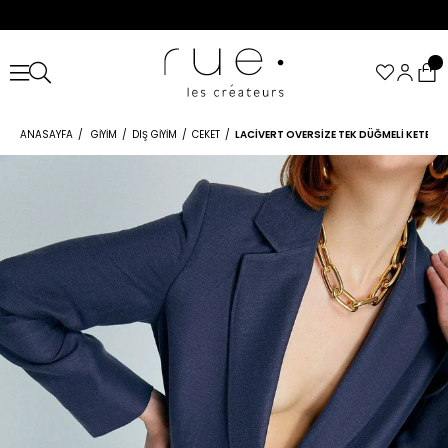
ANASAYFA
GIYIM
DIŞ GIYIM
CEKET
LACIVERT OVERSIZE TEK DÜĞMELI KETEN 