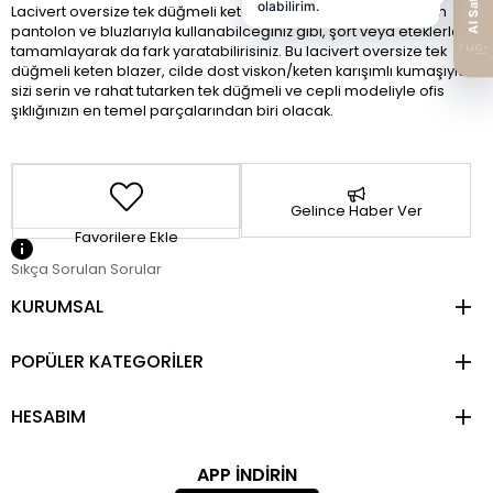
Lacivert oversize tek düğmeli keten blazer ceketelerinizi takım
pantolon ve bluzlarıyla kullanabilceğiniz gibi, şort veya eteklerle
tamamlayarak da fark yaratabilirisiniz. Bu lacivert oversize tek
düğmeli keten blazer, cilde dost viskon/keten karışımlı kumaşıyla
sizi serin ve rahat tutarken tek düğmeli ve cepli modeliyle ofis
şıklığınızın en temel parçalarından biri olacak.
Gelince Haber Ver
Favorilere Ekle
Sıkça Sorulan Sorular
KURUMSAL
POPÜLER KATEGORİLER
HESABIM
APP İNDİRİN