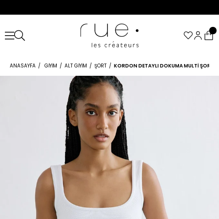
ANASAYFA
GIYIM
ALT GIYIM
ŞORT
KORDON DETAYLI DOKUMA MULTI ŞORT