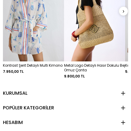
›
Kontrast Şerit Detaylı Multi Kimono
Metal Logo Detaylı Hasır Dokulu Bej
Ket
Omuz Çanta
7.950,00 TL
5.9
9.800,00 TL
KURUMSAL
POPÜLER KATEGORİLER
HESABIM