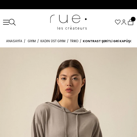
ANASAYFA
GIYIM
KADIN ÜST GIYIM
TRIKO
KONTRAST ŞERITLI GRI KAPÜŞONL