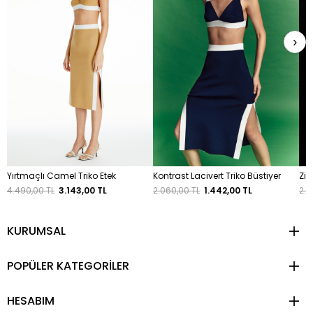
›
Yırtmaçlı Camel Triko Etek
Kontrast Lacivert Triko Büstiyer
Zin
4.490,00 TL
3.143,00 TL
2.060,00 TL
1.442,00 TL
2.9
KURUMSAL
POPÜLER KATEGORİLER
HESABIM