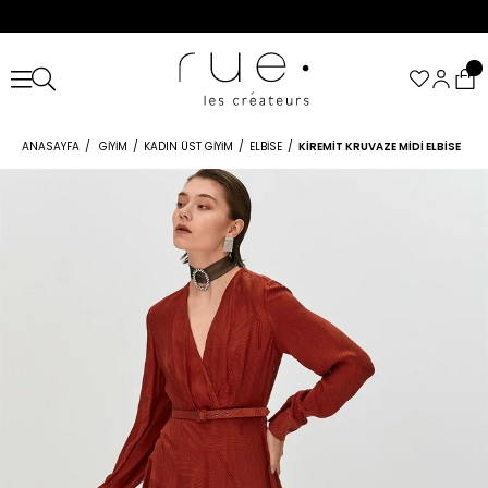
ANASAYFA
GIYIM
KADIN ÜST GIYIM
ELBISE
KIREMIT KRUVAZE MIDI ELBISE