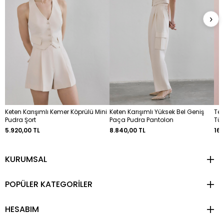
›
Keten Karışımlı Kemer Köprülü Mini
Keten Karışımlı Yüksek Bel Geniş
Tek
Pudra Şort
Paça Pudra Pantolon
Tüt
5.920,00 TL
8.840,00 TL
16.
KURUMSAL
POPÜLER KATEGORİLER
HESABIM