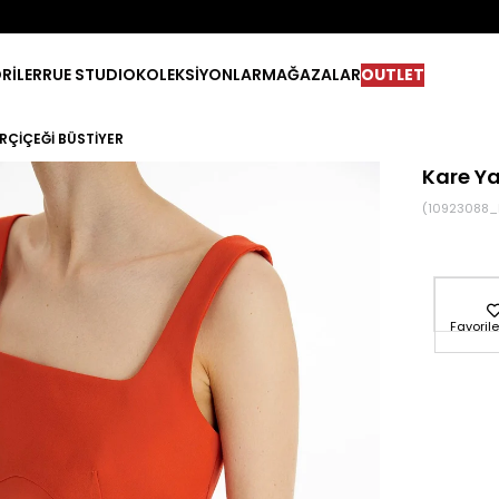
RİLER
RUE STUDIO
KOLEKSİYONLAR
MAĞAZALAR
OUTLET
RÇIÇEĞI BÜSTIYER
Kare Ya
(10923088_
Favorile