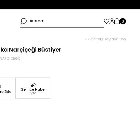
< < Önceki Sayfaya Dön
ka Narçiçeği Büstiyer
NARCICEGI)
Gelince Haber
re Ekle
Ver