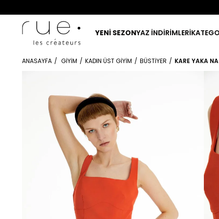
YENİ SEZON
YAZ İNDİRİMLERİ
KATEGO
ANASAYFA
GIYIM
KADIN ÜST GIYIM
BÜSTIYER
KARE YAKA NA