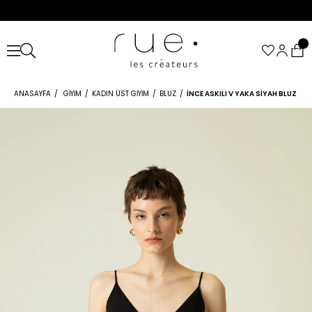
ANASAYFA
GIYIM
KADIN ÜST GIYIM
BLUZ
İNCE ASKILI V YAKA SIYAH BLUZ