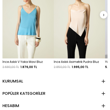
›
İnce Askılı V Yaka Mavi Bluz
İnce Askılı Asimetrik Pudra Bluz
Yük
2.680,00 TL
1.876,00 TL
2.850,00 TL
1.995,00 TL
5.6
KURUMSAL
POPÜLER KATEGORİLER
HESABIM